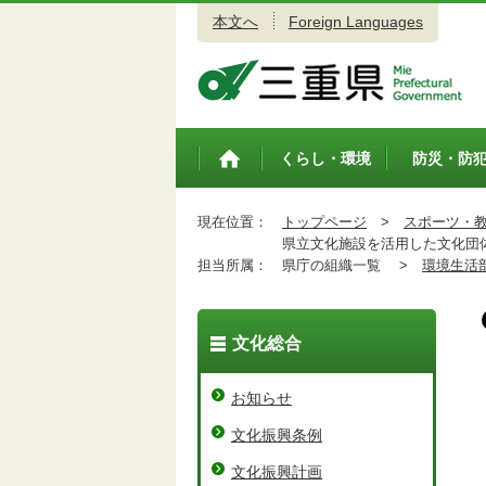
本文へ
Foreign Languages
三重県公式ウェブサイト
くらし・環境
防災・防
トップペ
ージ
現在位置：
トップページ
>
スポーツ・
県立文化施設を活用した文化団体
担当所属：
県庁の組織一覧 >
環境生活
文化総合
お知らせ
文化振興条例
文化振興計画