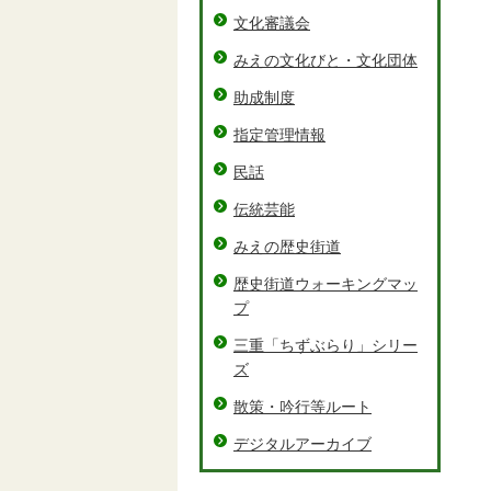
文化審議会
みえの文化びと・文化団体
助成制度
指定管理情報
民話
伝統芸能
みえの歴史街道
歴史街道ウォーキングマッ
プ
三重「ちずぶらり」シリー
ズ
散策・吟行等ルート
デジタルアーカイブ