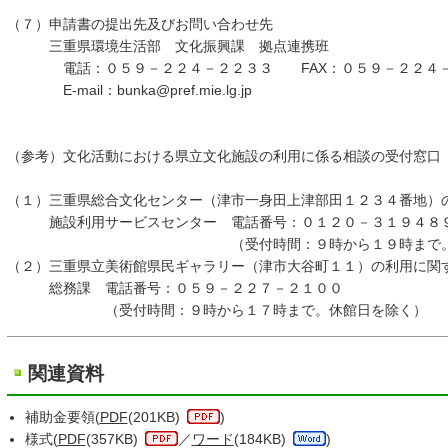
（７）申請書の提出先及びお問い合わせ先
三重県環境生活部 文化振興課 拠点連携班
電話：０５９－２２４－２２３３ FAX：０５９－２２４－
E-mail：bunka@pref.mie.lg.jp
（参考）文化活動における県立文化施設の利用に係る相談の受付窓口
（１）三重県総合文化センター（津市一身田上津部田１２３４番地）
施設利用サービスセンター 電話番号：０１２０－３１９４８
（受付時間：９時から１９時まで。休館
（２）三重県立美術館県民ギャラリー（津市大谷町１１）の利用に関
総務課 電話番号：０５９－２２７－２１００
（受付時間：９時から１７時まで。休館日を除く）
関連資料
補助金要領(
PDF
(201KB)
)
様式(
PDF
(357KB)
／
ワード
(184KB)
)