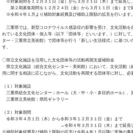
※対象期間を１２月３１日（金）から３月３１日（木）まで延長し
第２期募集期間を１２月２４日（金）から３月１１日（金）まで
※令和４年１月より補助対象経費及び補助上限額の拡充を行います
三重県では、新型コロナウイルス感染症の影響を受け、文化活動を
れている文化団体・個人等（以下「団体等」といいます。）に対して
ター・三重県立美術館）で団体等が行う「新しい生活様式」に基づい
す。
〇県立文化施設を活用した文化団体等の活動再開支援補助金
県立文化施設（総合文化センター・美術館）において、文化活動（
用に関する相談に応じながら、文化活動を再開する団体等に対し、必
（１）対象施設
三重県総合文化センター：ホール（大・中・小・多目的ホール）、
三重県立美術館：県民ギャラリー
（２）対象期間
令和３年４月１日（木）から令和３年１２月３１日（金）まで
→令和４年３月３１日（木）まで延長し
※補助対象経費及び補助上限額の拡充は令和４年１月以降に実施の事