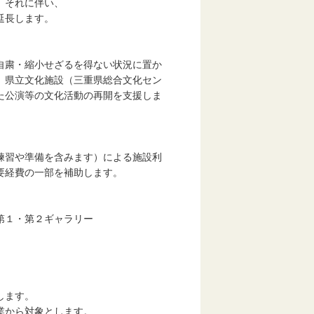
、それに伴い、
延長します。
。
自粛・縮小せざるを得ない状況に置か
、県立文化施設（三重県総合文化セン
た公演等の文化活動の再開を支援しま
練習や準備を含みます）による施設利
要経費の一部を補助します。
第１・第２ギャラリー
ます。
業から対象とします。