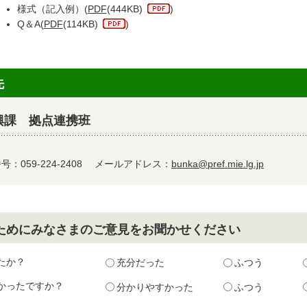
様式（記入例）(
PDF
(444KB)
)
Q＆A(
PDF
(114KB)
)
先
興課 拠点連携班
：059-224-2408
メールアドレス：
bunka@pref.mie.lg.jp
ためにみなさまのご意見をお聞かせください
たか？
充分だった
ふつう
かったですか？
分かりやすかった
ふつう