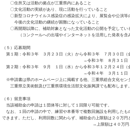
〇住所又は活動の拠点が三重県内にあること
〇文化活動の実績があり、現に活動を行っていること
〇新型コロナウイルス感染症の感染拡大により、展覧会や公演等の
今後の文化活動の継続が困難になっていること
〇再開期以降に、補助対象となった文化活動の公開を予定してい
（コンクールへの出場やインターネットを活用した発表を含
（５）応募期間
第１期：令和３年 ３月２３日（火）から令和３年 ７月３０日（
→令和３年 ８月３１日（火）まで
第２期：令和３年 ９月 １日（水）から令和３年１２月２４日（
→令和４年 ３月１１日（金）まで
※申請書は県のホームページ上に掲載する他、三重県総合文化セン
三重県立美術館及び三重県環境生活部文化振興課でも配布します
（６）留意事項
当該補助金の申請は１団体等に対して１回限り可能です。
なお、１回の申請の中で、練習や本番等で複数回施設を利用したも
できます。ただし、利用回数に関わらず、補助金の上限額は２０万円
→上限額は４０万円となり