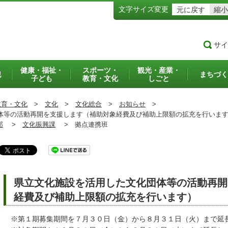
文字サイズ変更
元に戻す
縮小
サイ
健康・福祉・
スポーツ・
観光・産業・
犯
まちづく
子ども
教育・文化
しごと
教育・文化
>
文化
>
文化総合
>
お知らせ
>
等の活動再開を支援します（補助対象経費及び補助上限額の拡充を行いま
部
>
文化振興課
>
拠点連携班
県立文化施設を活用した文化団体等の活動再開
経費及び補助上限額の拡充を行います）
※第１期募集期間を７月３０日（金）から８月３１日（火）まで延