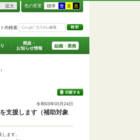
色の変更
拡大
標準
青
黄
黒
ト内検索
県政・
り
組織・業務
お知らせ情報
す）
令和03年03月24日
を支援します（補助対象
印刷する
長します。