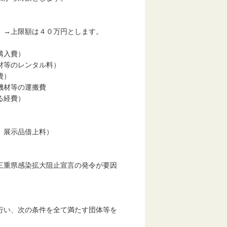
。→上限額は４０万円とします。
購入費）
材等のレンタル料）
費）
機材等の運搬費
る経費）
、展示品借上料）
重県感染拡大阻止宣言の発令が要因
）
行い、次の条件を全て満たす団体等を