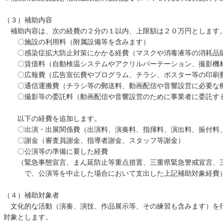
（３）補助内容
補助内容は、次の経費の２分の１以内、上限額は２０万円とします
〇施設の利用料（附属設備等を含みます）
〇感染症拡大防止対策にかかる経費（マスクや消毒液等の消耗品
〇賃借料（自動検温システムやアクリルパーテーション、撮影機
〇広報費（広告宣伝費やプログラム、チラシ、ポスター等の印刷
〇通信運搬費（チラシ等の郵送料、動画配信や音響設営に必要な
〇撮影等の委託料（動画配信や音響設営のために事業者に委託す
以下の経費を追加します。
〇出演・出展関係費（出演料、演奏料、指揮料、演出料、振付料
〇謝金（審査員謝金、指導者謝金、スタッフ等謝金）
〇公演等の準備に要した経費
（緊急事態宣言、まん延防止等重点措置、三重県緊急警戒宣言、三
で、公演等を中止した場合において支出した上記補助対象経費
（４）補助対象者
文化的な活動（演奏、演技、作品展示等、その練習も含みます）を
対象とします。