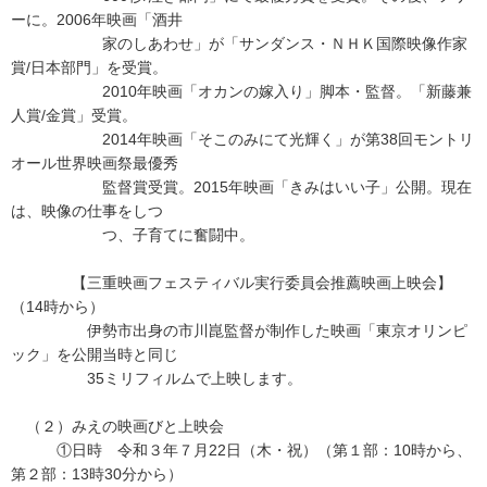
ーに。2006年映画「酒井
家のしあわせ」が「サンダンス・ＮＨＫ国際映像作家
賞/日本部門」を受賞。
2010年映画「オカンの嫁入り」脚本・監督。「新藤兼
人賞/金賞」受賞。
2014年映画「そこのみにて光輝く」が第38回モントリ
オール世界映画祭最優秀
監督賞受賞。2015年映画「きみはいい子」公開。現在
は、映像の仕事をしつ
つ、子育てに奮闘中。
【三重映画フェスティバル実行委員会推薦映画上映会】
（14時から）
伊勢市出身の市川崑監督が制作した映画「東京オリンピ
ック」を公開当時と同じ
35ミリフィルムで上映します。
（２）みえの映画びと上映会
①日時 令和３年７月22日（木・祝）（第１部：10時から、
第２部：13時30分から）