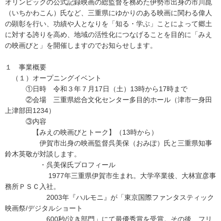
オリンピックの公式記録映画の総監督を務めた伊勢市出身の市川崑
（いちかわこん）氏など、三重県にゆかりのある映画に関わる偉人
の顕彰を行い、功績や人となりを「知る・学ぶ」ことによって郷土
に対する誇りを高め、地域の活性化につなげることを目的に「みえ
の映画びと」を開催しますのでお知らせします。
１ 事業概要
（１）オープニングイベント
①日時 令和３年７月17日（土）13時から17時まで
②会場 三重県総合文化センター多目的ホール（津市一身田
上津部田1234）
③内容
【みえの映画びとトーク】（13時から）
伊賀市出身の映画監督呉美保（おみぽ）氏と三重県知事
鈴木英敬が対談します。
・呉美保氏プロフィール
1977年三重県伊賀市生まれ。大学卒業後、大林宣彦事
務所ＰＳＣ入社。
2003年『ハルモニ』が「東京国際ファンタスティック
映画祭/デジタルショート
600秒/泣き部門」にて最優秀賞を受賞。その後、フリ