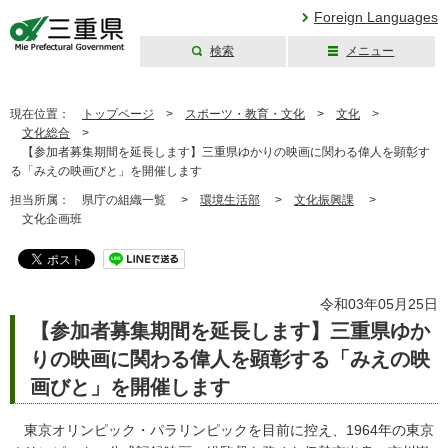
Foreign Languages
検索
メニュー
三重県公式ウェブ
サイト
現在位置：
トップページ
>
スポーツ・教育・文化
>
文化
>
文化総合
>
【参加者募集期間を延長します】三重県ゆかりの映画に関わる偉人を顕彰す
る「みえの映画びと」を開催します
担当所属：
県庁の組織一覧 >
環境生活部
>
文化振興課
>
文化企画班
令和03年05月25日
【参加者募集期間を延長します】三重県ゆか
りの映画に関わる偉人を顕彰する「みえの映
画びと」を開催します
東京オリンピック・パラリンピックを目前に控え、1964年の東京