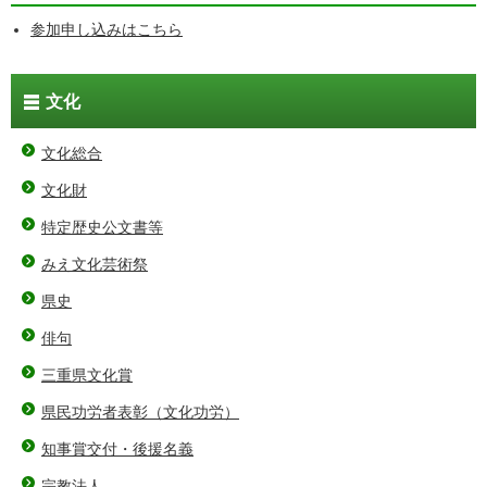
参加申し込みはこちら
文化
文化総合
文化財
特定歴史公文書等
みえ文化芸術祭
県史
俳句
三重県文化賞
県民功労者表彰（文化功労）
知事賞交付・後援名義
宗教法人