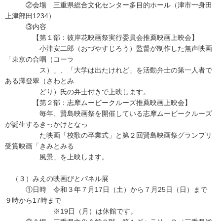
②会場 三重県総合文化センター多目的ホール（津市一身田
上津部田1234）
③内容
【第１部：彼岸花映画祭実行委員会推薦映画上映会】
小津安二郎（おづやすじろう）監督が制作した無声映画
「東京の合唱（コーラ
ス）」、「大学は出たけれど」を活動弁士の第一人者で
ある澤登翠（さわとみ
どり）氏の弁士付きで上映します。
【第２部：志摩ムービークルーズ推薦映画上映会】
毎年、賢島映画祭を開催している志摩ムービークルーズ
が誕生するきっかけとなっ
た映画「校歌の卒業式」と第２回賢島映画祭グランプリ
受賞映画「きみとみる
風景」を上映します。
（３）みえの映画びとパネル展
①日時 令和３年７月17日（土）から７月25日（日）まで
９時から17時まで
※19日（月）は休館です。