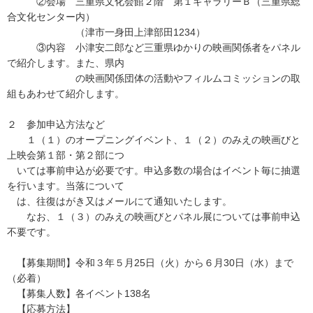
②会場 三重県文化会館２階 第１ギャラリーＢ（三重県総
合文化センター内）
（津市一身田上津部田1234）
③内容 小津安二郎など三重県ゆかりの映画関係者をパネル
で紹介します。また、県内
の映画関係団体の活動やフィルムコミッションの取
組もあわせて紹介します。
２ 参加申込方法など
１（１）のオープニングイベント、１（２）のみえの映画びと
上映会第１部・第２部につ
いては事前申込が必要です。申込多数の場合はイベント毎に抽選
を行います。当落について
は、往復はがき又はメールにて通知いたします。
なお、１（３）のみえの映画びとパネル展については事前申込
不要です。
【募集期間】令和３年５月25日（火）から６月30日（水）まで
（必着）
【募集人数】各イベント138名
【応募方法】