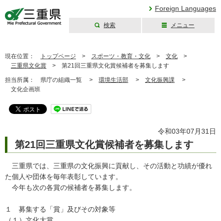
Foreign Languages
検索
メニュー
三重県公式ウェブ
サイト
現在位置：
トップページ
>
スポーツ・教育・文化
>
文化
>
三重県文化賞
>
第21回三重県文化賞候補者を募集します
担当所属：
県庁の組織一覧 >
環境生活部
>
文化振興課
>
文化企画班
令和03年07月31日
第21回三重県文化賞候補者を募集します
三重県では、三重県の文化振興に貢献し、その活動と功績が優れ
た個人や団体を毎年表彰しています。
今年も次の各賞の候補者を募集します。
１ 募集する「賞」及びその対象等
（１）文化大賞