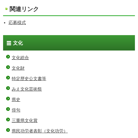
関連リンク
応募様式
文化
文化総合
文化財
特定歴史公文書等
みえ文化芸術祭
県史
俳句
三重県文化賞
県民功労者表彰（文化功労）