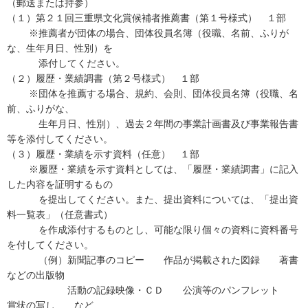
（郵送または持参）
（１）第２１回三重県文化賞候補者推薦書（第１号様式） １部
※推薦者が団体の場合、団体役員名簿（役職、名前、ふりが
な、生年月日、性別）を
添付してください。
（２）履歴・業績調書（第２号様式） １部
※団体を推薦する場合、規約、会則、団体役員名簿（役職、名
前、ふりがな、
生年月日、性別）、過去２年間の事業計画書及び事業報告書
等を添付してください。
（３）履歴・業績を示す資料（任意） １部
※履歴・業績を示す資料としては、「履歴・業績調書」に記入
した内容を証明するもの
を提出してください。また、提出資料については、「提出資
料一覧表」（任意書式）
を作成添付するものとし、可能な限り個々の資料に資料番号
を付してください。
（例）新聞記事のコピー 作品が掲載された図録 著書
などの出版物
活動の記録映像・ＣＤ 公演等のパンフレット
賞状の写し など