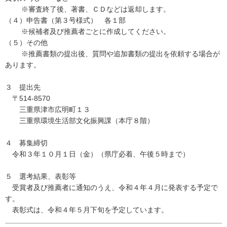
※審査終了後、著書、ＣＤなどは返却します。
（４）申告書（第３号様式） 各１部
※候補者及び推薦者ごとに作成してください。
（５）その他
※推薦書類の提出後、質問や追加書類の提出を依頼する場合が
あります。
３ 提出先
〒514-8570
三重県津市広明町１３
三重県環境生活部文化振興課（本庁８階）
４ 募集締切
令和３年１０月１日（金）（県庁必着、午後５時まで）
５ 選考結果、表彰等
受賞者及び推薦者に通知のうえ、令和４年４月に発表する予定で
す。
表彰式は、令和４年５月下旬を予定しています。