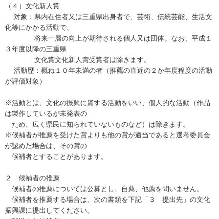
（４）文化新人賞
対象：県内在住者又は三重県出身者で、芸術、伝統芸能、生活文
化等にかかる活動で、
将来一層の向上が期待される個人又は団体。なお、平成１
３年度以降の三重県
文化賞文化新人賞受賞者は除きます。
活動歴：概ね１０年未満の者（推薦の直近の２か年度程度の活動
が評価対象）
※活動とは、文化の振興に資する活動をいい、個人的な活動（作品
は製作しているが未発表の
ため、広く県民に知られていないものなど）は除きます。
※候補者が推薦を受けた賞よりも他の賞が適当であると選考委員会
が認めた場合は、その賞の
候補者とすることがあります。
２ 候補者の推薦
候補者の推薦については公募とし、自薦、他薦を問いません。
候補者を推薦する場合は、次の書類を下記「３ 提出先」の文化
振興課に提出してください。