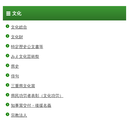
文化
文化総合
文化財
特定歴史公文書等
みえ文化芸術祭
県史
俳句
三重県文化賞
県民功労者表彰（文化功労）
知事賞交付・後援名義
宗教法人