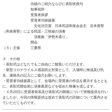
功績のご紹介ならびに表彰状授与
知事祝辞
受賞者挨拶
受賞者功績披露
文化功労賞 日本民謡和泉会会主 谷本善聖
（和泉善聖）による民謡・三味線の演奏
演奏曲「伊勢木遣り」
閉会
（５）主催 三重県
３ その他
・表彰式はどなたでもご自由にご観覧いただけます。
・新型コロナウイルス感染防止対策として、入場時に検温及び氏
名、連絡先の記入にご協力お願いします。
・受賞者功績披露として、会場内に受賞者の作品を展示するととも
に、表彰式開会前に演奏風景などを収めた映像を流します。
・４月20日に受賞者発表及び表彰式の開催について情報提供を行い
ましたが、今回の情報提供は改めて表彰式の詳細について案内させ
ていただくものです。