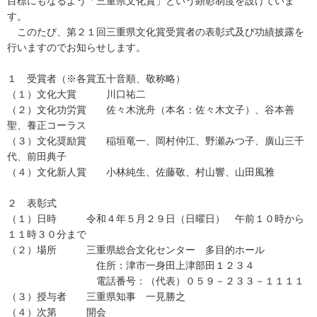
目標にもなるよう「三重県文化賞」という顕彰制度を設けていま
す。
このたび、第２１回三重県文化賞受賞者の表彰式及び功績披露を
行いますのでお知らせします。
１ 受賞者（※各賞五十音順、敬称略）
（１）文化大賞 川口祐二
（２）文化功労賞 佐々木洸舟（本名：佐々木文子）、谷本善
聖、養正コーラス
（３）文化奨励賞 稲垣竜一、岡村仲江、野瀬みつ子、廣山三千
代、前田典子
（４）文化新人賞 小林純生、佐藤敬、村山響、山田風雅
２ 表彰式
（１）日時 令和４年５月２９日（日曜日） 午前１０時から
１１時３０分まで
（２）場所 三重県総合文化センター 多目的ホール
住所：津市一身田上津部田１２３４
電話番号：（代表）０５９－２３３－１１１１
（３）授与者 三重県知事 一見勝之
（４）次第 開会