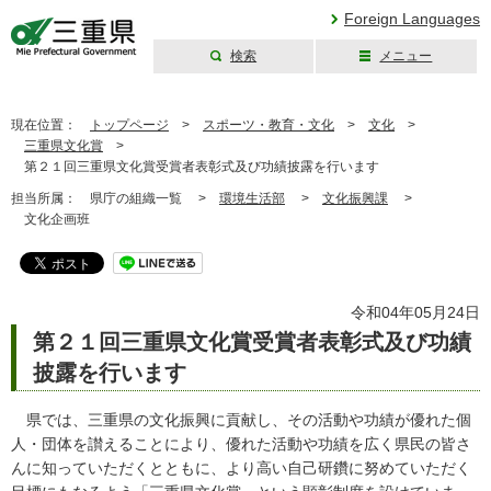
Foreign Languages
検索
メニュー
三重県公式ウェブ
サイト
現在位置：
トップページ
>
スポーツ・教育・文化
>
文化
>
三重県文化賞
>
第２１回三重県文化賞受賞者表彰式及び功績披露を行います
担当所属：
県庁の組織一覧 >
環境生活部
>
文化振興課
>
文化企画班
令和04年05月24日
第２１回三重県文化賞受賞者表彰式及び功績
披露を行います
県では、三重県の文化振興に貢献し、その活動や功績が優れた個
人・団体を讃えることにより、優れた活動や功績を広く県民の皆さ
んに知っていただくとともに、より高い自己研鑽に努めていただく