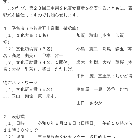
す。
このたび、第２３回三重県文化賞受賞者を発表するとともに、表
彰式を開催しますのでお知らせします。
１ 受賞者（※各賞五十音順、敬称略）
（１）文化大賞（１名） 加賀 瑞山（本名：加賀
修）
（２）文化功労賞（３名） 小島 憲二、髙尾 静玉（本
名：髙尾 由美）、谷本 雅一
（３）文化奨励賞（４名、１団体） 岩木 和樹、大杉 華桜（本
名：大杉 里奈）、柴田 ただしげ、
平田 茂、三重県まちかど博
物館ネットワーク
（４）文化新人賞（５名） 奥亀屋 一慶、渋谷 むつ
こ、玉山 翔偉、原 宗史、
山口 さやか
２ 表彰式
（１）日時 令和６年５月２６日（日曜日） 午前１０時から
１１時３０分まで
（２）場所 三重県総合文化センター 多目的ホール