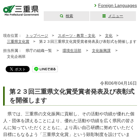
Foreign Languages
検索
メニュー
三重県公式ウェブ
サイト
現在位置：
トップページ
>
スポーツ・教育・文化
>
文化
>
三重県文化賞
>
第２３回三重県文化賞受賞者発表及び表彰式を開催します
担当所属：
県庁の組織一覧 >
環境生活部
>
文化振興課
>
文化企画班
令和06年04月16日
第２３回三重県文化賞受賞者発表及び表彰式
を開催します
県では、三重県の文化振興に貢献し、その活動や功績が優れた個
人・団体を讃えることにより、優れた活動や功績を広く県民の皆さ
んに知っていただくとともに、より高い自己研鑽に努めていただく
目標にもなるよう「三重県文化賞」という顕彰制度を設けていま