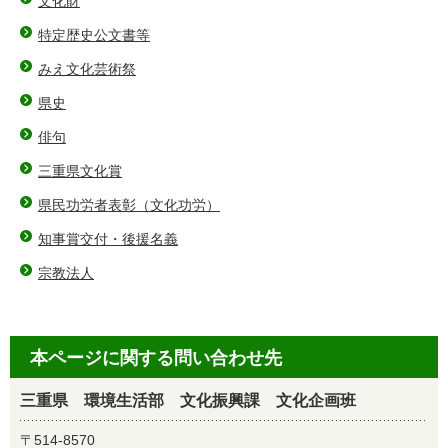
文化財
特定歴史公文書等
みえ文化芸術祭
県史
俳句
三重県文化賞
県民功労者表彰（文化功労）
知事賞交付・後援名義
宗教法人
本ページに関する問い合わせ先
三重県 環境生活部 文化振興課 文化企画班
〒514-8570