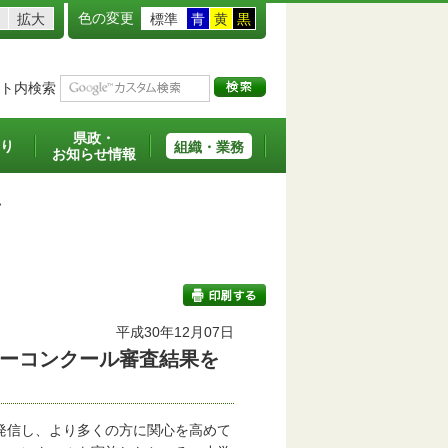
色の変更
拡大
標準
青
黄
黒
ト内検索
県政・
り
組織・業務
お知らせ情報
>
平成30年12月07日
ーコンクール審査結果を
印刷する
発信し、より多くの方に関心を高めて