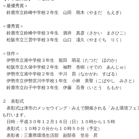
＜最優秀賞＞
鈴鹿市立鈴峰中学校２年生 山田 萌木（やまだ もえぎ）
＜優秀賞＞
鈴鹿市立鈴峰中学校３年生 酒井 真彦（さかい まさひこ）
松阪市立三雲中学校３年生 山口 凜久（やまぐち りく）
＜佳作＞
伊勢市立港中学校３年生 龍田 萌花（たつだ ほのか）
松阪市立久保中学校２年生 袖野 杏樹（そでの あんじゅ）
伊勢市立港中学校２年生 中川 昴（なかがわ すばる）
伊勢市立伊勢宮川中学校１年生 小林 美聖（こばやし みさと）
鈴鹿市立白子中学校３年生 伊藤 百香（いとう ももか）
２ 表彰式
表彰式は津市のメッセウイング・みえで開催される「みえ環境フェ
も行います。
日時：平成３０年１２月１６日（日）１０時から１５時
表彰式：１０時２０分から１０時５０分（予定）
表彰者：三重県環境生活部 副部長 笠谷 昇