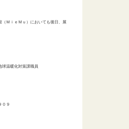
館（ＭｉｅＭｕ）においても後日、展
地球温暖化対策課職員
９０９