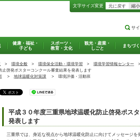
文字サイズ変更
元に戻す
縮小
サイ
健康・福祉・
スポーツ・
観光・産業・
犯
まちづく
子ども
教育・文化
しごと
境
>
環境全般
>
環境保全活動・環境学習
>
環境学習情報センター
止啓発ポスターコンクール審査結果を発表します
部
>
地球温暖化対策課
>
環境評価・活動班
平成３０年度三重県地球温暖化防止啓発ポスタ
発表します
三重県では、身近な視点から地球温暖化防止に向けてメッセージを