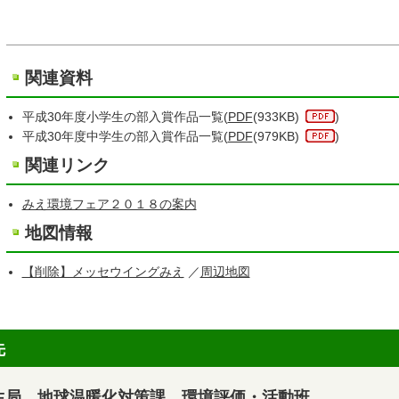
関連資料
平成30年度小学生の部入賞作品一覧(
PDF
(933KB)
)
平成30年度中学生の部入賞作品一覧(
PDF
(979KB)
)
関連リンク
みえ環境フェア２０１８の案内
地図情報
【削除】メッセウイングみえ
／
周辺地図
先
生局 地球温暖化対策課 環境評価・活動班