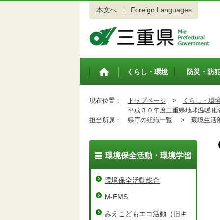
本文へ
Foreign Languages
三重県公式ウェブサイト
くらし・環境
防災・防
トップペ
ージ
現在位置：
トップページ
>
くらし・環
平成３０年度三重県地球温暖化防
担当所属：
県庁の組織一覧 >
環境生活
環境保全活動・環境学習
環境保全活動総合
M-EMS
みえこどもエコ活動（旧キ