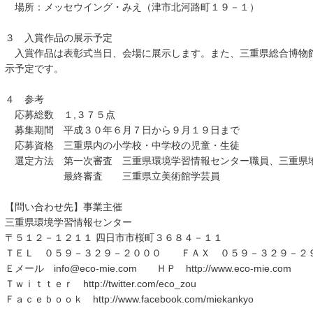
場所：メッセウイング・みえ（津市北河路町１９－１）
３ 入賞作品の展示予定
入賞作品は表彰式当日、会場に展示します。また、三重県総合博物
示予定です。
４ 参考
応募総数 １,３７５点
募集期間 平成３０年６月７日から９月１９日まで
応募資格 三重県内の小学校・中学校の児童・生徒
選定方法 第一次審査 三重県環境学習情報センター職員、三重県
最終審査 三重県立美術館学芸員
【問い合わせ先】事業主催
三重県環境学習情報センター
〒５１２－１２１１ 四日市市桜町３６８４－１１
ＴＥＬ ０５９－３２９－２０００ ＦＡＸ ０５９－３２９－２
Ｅメール info@eco-mie.com ＨＰ http://www.eco-mie.com
Ｔｗｉｔｔｅｒ http://twitter.com/eco_zou
Ｆａｃｅｂｏｏｋ http://www.facebook.com/miekankyo