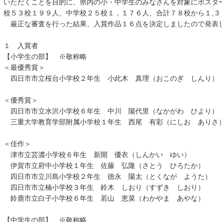
いただくことを目的に、県内の小・中学生のみなさんを対象にポスタ
校５３校１９９人、中学校２５校１，１７６人、合計７８校から１,３
厳正な審査を行った結果、入賞作品１６点を決定しましたので発表
１ 入賞者
【小学生の部】 ※敬称略
＜最優秀賞＞
四日市市立桜台小学校２年生 小此木 真理（おこのぎ しんり）
＜優秀賞＞
四日市市立水沢小学校６年生 中川 陽代里（なかがわ ひより）
三重大学教育学部附属小学校１年生 西尾 有彩（にしお ありさ
＜佳作＞
津市立芸濃小学校６年生 新開 優衣（しんかい ゆい）
伊賀市立府中小学校１年生 佐藤 弘隆（さとう ひろたか）
四日市市立川島小学校２年生 徳永 陽太（とくなが ようた）
四日市市立楠小学校３年生 鈴木 しおり（すずき しおり）
鈴鹿市立白子小学校６年生 若山 恵菜（わかやま あやな）
【中学生の部】 ※敬称略