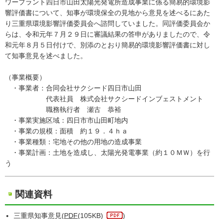
ワープラント四日市山田太陽光発電所造成事業に係る簡易的環境影
響評価書について、知事が環境保全の見地から意見を述べるにあた
り三重県環境影響評価委員会へ諮問していました。同評価委員会か
らは、令和元年７月２９日に審議結果の答申がありましたので、令
和元年８月５日付けで、別添のとおり簡易的環境影響評価書に対し
て知事意見を述べました。
（事業概要）
・事業者：合同会社サクシード四日市山田
代表社員 株式会社サクシードインブェストメント
職務執行者 瀬古 恭裕
・事業実施区域：四日市市山田町地内
・事業の規模：面積 約１９．４ｈａ
・事業種類：宅地その他の用地の造成事業
・事業計画：土地を造成し、太陽光発電事業（約１０ＭＷ）を行
う
関連資料
三重県知事意見(
PDF
(105KB)
)