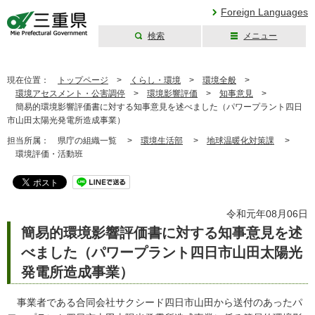
Foreign Languages
検索
メニュー
三重県公式ウェブ
サイト
現在位置：
トップページ
>
くらし・環境
>
環境全般
>
環境アセスメント・公害調停
>
環境影響評価
>
知事意見
>
簡易的環境影響評価書に対する知事意見を述べました（パワープラント四日
市山田太陽光発電所造成事業）
担当所属：
県庁の組織一覧 >
環境生活部
>
地球温暖化対策課
>
環境評価・活動班
令和元年08月06日
簡易的環境影響評価書に対する知事意見を述
べました（パワープラント四日市山田太陽光
発電所造成事業）
事業者である合同会社サクシード四日市山田から送付のあったパ