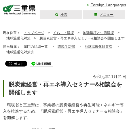
Foreign Languages
検索
メニュー
三重県公式ウェブ
サイト
現在位置：
トップページ
>
くらし・環境
>
地球環境と生活環境
>
地球温暖化対策
>
脱炭素経営・再エネ導入セミナー&相談会を開催します
担当所属：
県庁の組織一覧 >
環境生活部
>
地球温暖化対策課
>
地球温暖化対策班
令和元年11月21日
脱炭素経営・再エネ導入セミナー&相談会を
開催します
環境省と三重県は、事業者の脱炭素経営や再生可能エネルギー導
入を推進するため、「脱炭素経営・再エネ導入セミナー＆相談会」
を開催します。