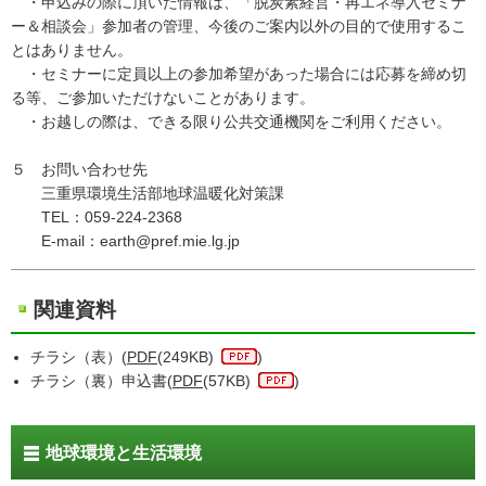
・申込みの際に頂いた情報は、「脱炭素経営・再エネ導入セミナ
ー＆相談会」参加者の管理、今後のご案内以外の目的で使用するこ
とはありません。
・セミナーに定員以上の参加希望があった場合には応募を締め切
る等、ご参加いただけないことがあります。
・お越しの際は、できる限り公共交通機関をご利用ください。
５ お問い合わせ先
三重県環境生活部地球温暖化対策課
TEL：059-224-2368
E-mail：earth@pref.mie.lg.jp
関連資料
チラシ（表）(
PDF
(249KB)
)
チラシ（裏）申込書(
PDF
(57KB)
)
地球環境と生活環境