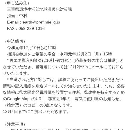
（申し込み先）
三重県環境生活部地球温暖化対策課
担当：中村
E-mail：earth@pref.mie.lg.jp
FAX：059-229-1016
（申込締切）
令和元年12月10日(火)17時
相談会参加をご希望の場合 令和元年12月2日（月）15時
* 再エネ導入相談会は10社程度限定（応募多数の場合は抽選）と
させていただき、当落選については12月2日中にメールにてお知ら
せいたします。
* 当選された方に対しては、試算にあたってご提出いただきたい
情報の記入用紙を別途メールにてお知らせいたします。なお、必要
な情報は①太陽光発電設備を設置する住所、②建物を特定するため
のGoogle MapsのURL、③直近1年の「電気ご使用量のお知らせ」
（検針票）のコピーの3点となります。
12月4日までにご提出いただきます。
（注意事項）