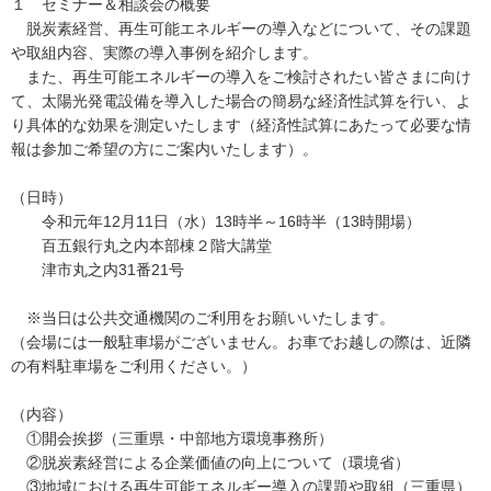
１ セミナー＆相談会の概要
脱炭素経営、再生可能エネルギーの導入などについて、その課題
や取組内容、実際の導入事例を紹介します。
また、再生可能エネルギーの導入をご検討されたい皆さまに向け
て、太陽光発電設備を導入した場合の簡易な経済性試算を行い、よ
り具体的な効果を測定いたします（経済性試算にあたって必要な情
報は参加ご希望の方にご案内いたします）。
（日時）
令和元年12月11日（水）13時半～16時半（13時開場）
百五銀行丸之内本部棟２階大講堂
津市丸之内31番21号
※当日は公共交通機関のご利用をお願いいたします。
（会場には一般駐車場がございません。お車でお越しの際は、近隣
の有料駐車場をご利用ください。）
（内容）
①開会挨拶（三重県・中部地方環境事務所）
②脱炭素経営による企業価値の向上について（環境省）
③地域における再生可能エネルギー導入の課題や取組（三重県）