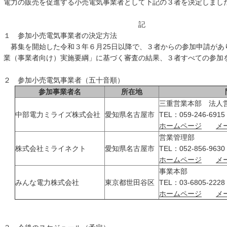
電力の販売を促進する小売電気事業者として下記の３者を決定しまし
記
１ 参加小売電気事業者の決定方法
募集を開始した令和３年６月25日以降で、３者からの参加申請があ
業（事業者向け）実施要綱」に基づく審査の結果、３者すべての参加
２ 参加小売電気事業者（五十音順）
参加事業者名
所在地
三重営業本部 法人
中部電力ミライズ株式会社
愛知県名古屋市
TEL：059-246-6915
ホームページ
メ
営業管理部
株式会社ミライネクト
愛知県名古屋市
TEL：052-856-9
ホームページ
メ
事業本部
みんな電力株式会社
東京都世田谷区
TEL：03-6805-2
ホームページ
メ