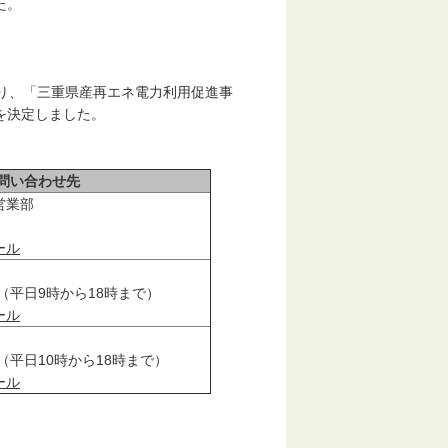
た。
り、「三重県産再エネ電力利用促進事
を決定しました。
問い合わせ先
営業部
ール
630（平日9時から18時まで）
ール
228（平日10時から18時まで）
ール