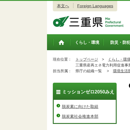
本文へ
Foreign Languages
三重県公式ウェブサイト
くらし・環境
防災・防
トップペ
ージ
現在位置：
トップページ
>
くらし・環
三重県産再エネ電力利用促進事業
担当所属：
県庁の組織一覧 >
環境生活
ミッションゼロ2050みえ
脱炭素に向けた取組
脱炭素社会推進本部