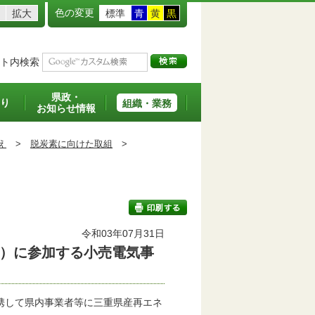
色の変更
拡大
標準
青
黄
黒
ト内検索
県政・
り
組織・業務
お知らせ情報
え
>
脱炭素に向けた取組
>
令和03年07月31日
）に参加する小売電気事
印刷する
携して県内事業者等に三重県産再エネ