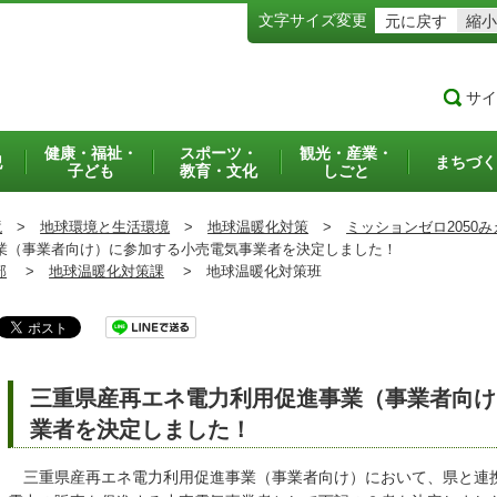
文字サイズ変更
元に戻す
縮小
サイ
健康・福祉・
スポーツ・
観光・産業・
犯
まちづく
子ども
教育・文化
しごと
境
>
地球環境と生活環境
>
地球温暖化対策
>
ミッションゼロ2050み
（事業者向け）に参加する小売電気事業者を決定しました！
部
>
地球温暖化対策課
>
地球温暖化対策班
三重県産再エネ電力利用促進事業（事業者向け
業者を決定しました！
三重県産再エネ電力利用促進事業（事業者向け）において、県と連