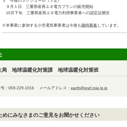
３ 今後のスケジュール（予定）
９月１日 三重県産再エネ電力プランの販売開始
10月下旬 三重県産再エネ電力利用事業者への認定証贈呈
※本事業に参加する小売電気事業者は今後も
随時募集
しています。
先
生局 地球温暖化対策課 地球温暖化対策班
：059-229-1016
メールアドレス：
earth@pref.mie.lg.jp
ためにみなさまのご意見をお聞かせください