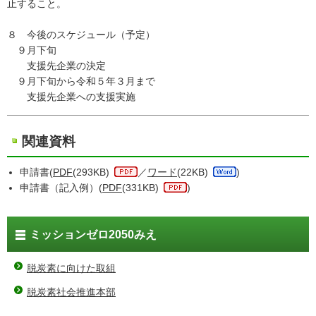
止すること。
８ 今後のスケジュール（予定）
９月下旬
支援先企業の決定
９月下旬から令和５年３月まで
支援先企業への支援実施
関連資料
申請書(
PDF
(293KB)
／
ワード
(22KB)
)
申請書（記入例）(
PDF
(331KB)
)
ミッションゼロ2050みえ
脱炭素に向けた取組
脱炭素社会推進本部