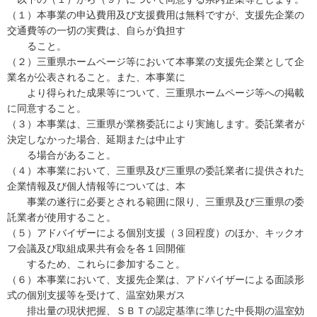
（１）本事業の申込費用及び支援費用は無料ですが、支援先企業の
交通費等の一切の実費は、自らが負担す
ること。
（２）三重県ホームページ等において本事業の支援先企業として企
業名が公表されること。また、本事業に
より得られた成果等について、三重県ホームページ等への掲載
に同意すること。
（３）本事業は、三重県が業務委託により実施します。委託業者が
決定しなかった場合、延期または中止す
る場合があること。
（４）本事業において、三重県及び三重県の委託業者に提供された
企業情報及び個人情報等については、本
事業の遂行に必要とされる範囲に限り、三重県及び三重県の委
託業者が使用すること。
（５）アドバイザーによる個別支援（３回程度）のほか、キックオ
フ会議及び取組成果共有会を各１回開催
するため、これらに参加すること。
（６）本事業において、支援先企業は、アドバイザーによる面談形
式の個別支援等を受けて、温室効果ガス
排出量の現状把握、ＳＢＴの認定基準に準じた中長期の温室効