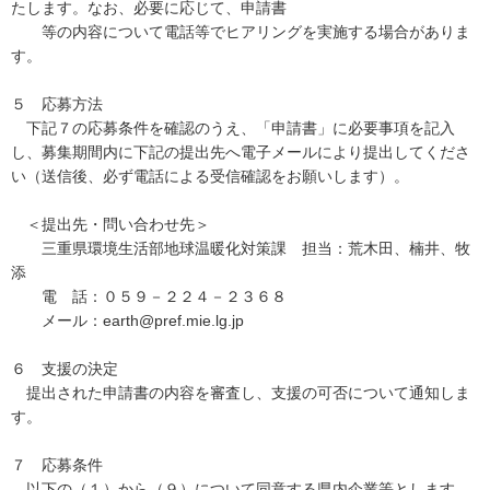
たします。なお、必要に応じて、申請書
等の内容について電話等でヒアリングを実施する場合がありま
す。
５ 応募方法
下記７の応募条件を確認のうえ、「申請書」に必要事項を記入
し、募集期間内に下記の提出先へ電子メールにより提出してくださ
い（送信後、必ず電話による受信確認をお願いします）。
＜提出先・問い合わせ先＞
三重県環境生活部地球温暖化対策課 担当：荒木田、楠井、牧
添
電 話：０５９－２２４－２３６８
メール：earth@pref.mie.lg.jp
６ 支援の決定
提出された申請書の内容を審査し、支援の可否について通知しま
す。
７ 応募条件
以下の（１）から（９）について同意する県内企業等とします。