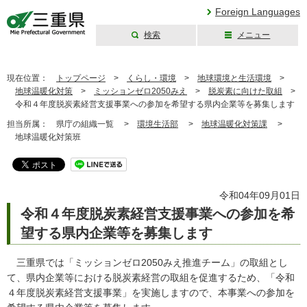
Foreign Languages
検索
メニュー
三重県公式ウェブ
サイト
現在位置：
トップページ
>
くらし・環境
>
地球環境と生活環境
>
地球温暖化対策
>
ミッションゼロ2050みえ
>
脱炭素に向けた取組
>
令和４年度脱炭素経営支援事業への参加を希望する県内企業等を募集します
担当所属：
県庁の組織一覧 >
環境生活部
>
地球温暖化対策課
>
地球温暖化対策班
令和04年09月01日
令和４年度脱炭素経営支援事業への参加を希
望する県内企業等を募集します
三重県では「ミッションゼロ2050みえ推進チーム」の取組とし
て、県内企業等における脱炭素経営の取組を促進するため、「令和
４年度脱炭素経営支援事業」を実施しますので、本事業への参加を