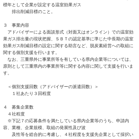
標年として企業が設定する温室効果ガス
排出削減目標のこと。
３ 事業内容
アドバイザーによる面談形式（対面又はオンライン）での温室効
果ガス排出量の現状把握、ＳＢＴの認定基準に準じた中長期の温室
効果ガス削減目標の設定に関する助言など、脱炭素経営への取組に
関する個別支援を行います。
なお、三重県外に事業所等を有している県内企業等については、
原則として三重県内の事業所等に関する内容に関して支援を行いま
す。
＜個別支援回数（アドバイザーの派遣回数）＞
１社あたり３回程度
４ 募集企業数
４社程度
※下記７の応募条件を満たしている県内企業等のうち、申請内
容、業種、企業規模、取組の発展性及び波
及性等を総合的に考慮し、４社程度を支援先企業として採択い