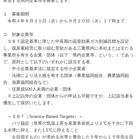
希望する県内企業等を募集します。
１ 募集期間
令和４年８月３１日（水）から９月２０日（火）１７時まで
２ 対象企業等
ＳＢＴ認定基準に準じた中長期の温室効果ガス削減目標を設定
し、脱炭素経営に取り組む意欲がある三重県内に本社または主たる
事業所を有する企業・団体（以下「県内企業等」という。）であっ
て、原則として以下のいずれかに該当する者。
・中小企業基本法に規定する中小企業者
・法律により法人格を有する団体（事業協同組合、農業協同組
合、漁業協同組合など）
・従業員500人未満の企業・団体
※上記以外の企業・団体からの申込も可能ですが、上記該当者を
優先して採択いたします。
＜ＳＢＴ（Science Based Targets）＞
パリ協定（世界の気温上昇を産業革命前より２℃を十分に下回
る水準に抑え、また1.5℃に抑えること
を目指すもの）が求める水準と整合した５年から１５年先を目