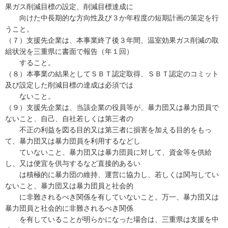
果ガス削減目標の設定、削減目標達成に
向けた中長期的な方向性及び３か年程度の短期計画の策定を行
うこと。
（７）支援先企業は、本事業終了後３年間、温室効果ガス削減の取
組状況を三重県に書面で報告（年１回）
すること。
（８）本事業の結果としてＳＢＴ認定取得、ＳＢＴ認定のコミット
及び設定した削減目標の達成は必須では
ないこと。
（９）支援先企業は、当該企業の役員等が、暴力団又は暴力団員で
ないこと、自己、自社若しくは第三者の
不正の利益を図る目的又は第三者に損害を加える目的をもっ
て、暴力団又は暴力団員を利用するなどし
ていないこと、暴力団又は暴力団員に対して、資金等を供給
し、又は便宜を供与するなど直接的あるい
は積極的に暴力団の維持、運営に協力し、若しくは関与してい
ないこと、暴力団又は暴力団員と社会的
に非難されるべき関係を有していないこと。万一、暴力団又は
暴力団員と社会的に非難されるべき関係
を有していることが明らかになった場合は、三重県は支援を中