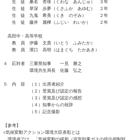
生 徒 桑名 杏珠（くわな あんじゅ） ３年
生 徒 草深 歩夢（くさふか あゆむ） ２年
生 徒 九鬼 希美（くき のぞみ） ２年
生 徒 藤井 麗樺（ふじい れいか） ２年
高田中・高等学校
教 員 伊藤 文貴（いとう ふみたか）
教 員 濱口 高明（はまぐち たかあき）
４ 応対者 三重県知事 一見 勝之
環境共生局長 佐藤 弘之
５ 内 容 （１）出席者紹介
（２）受賞及び認定の報告
（３）受賞及び認定の感想
（４）知事からの祝辞
（５）記念撮影
【参考】
○気候変動アクション環境大臣表彰とは
環境省では、「気候変動の緩和（温室効果ガスの排出抑制対