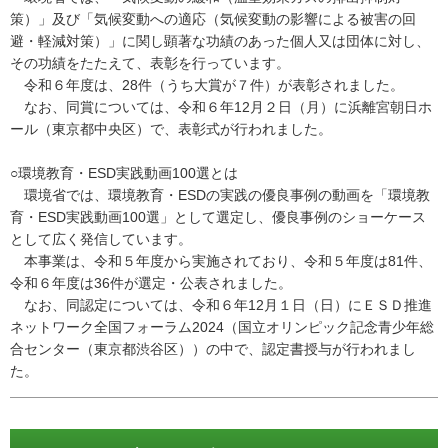
策）」及び「気候変動への適応（気候変動の影響による被害の回
避・軽減対策）」に関し顕著な功績のあった個人又は団体に対し、
その功績をたたえて、表彰を行っています。
令和６年度は、28件（うち大賞が７件）が表彰されました。
なお、同賞については、令和６年12月２日（月）に浜離宮朝日ホ
ール（東京都中央区）で、表彰式が行われました。
○環境教育・ESD実践動画100選とは
環境省では、環境教育・ESDの実践の優良事例の動画を「環境教
育・ESD実践動画100選」として選定し、優良事例のショーケース
として広く発信しています。
本事業は、令和５年度から実施されており、令和５年度は81件、
令和６年度は36件が選定・公表されました。
なお、同認定については、令和６年12月１日（日）にＥＳＤ推進
ネットワーク全国フォーラム2024（国立オリンピック記念青少年総
合センター（東京都渋谷区））の中で、認定書授与が行われまし
た。