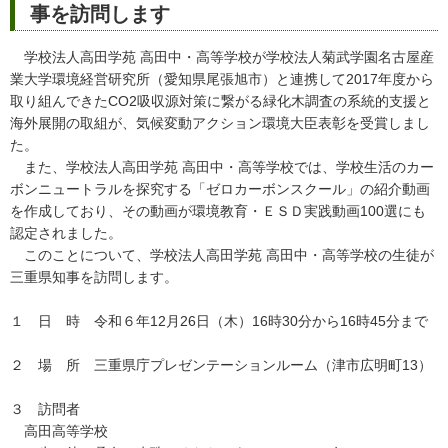
事を訪問します
学校法人高田学苑 高田中・高等学校が学校法人菊武学園名古屋産
業大学環境経営研究所（愛知県尾張旭市）と連携して2017年度から
取り組んできたCO2吸収源対策に繋がる緑化木調査の系統的支援と
海外展開の取組が、気候変動アクション環境大臣表彰を受賞しまし
た。
また、学校法人高田学苑 高田中・高等学校では、学校生活のカー
ボンニュートラルを探究する「ゼロカーボンスクール」の紹介動画
を作成しており、その動画が環境教育・ＥＳＤ実践動画100選にも
認定されました。
このことについて、学校法人高田学苑 高田中・高等学校の生徒が
三重県知事を訪問します。
１ 日 時 令和６年12月26日（木）16時30分から16時45分まで
２ 場 所 三重県庁プレゼンテーションルーム（津市広明町13）
３ 訪問者
高田高等学校