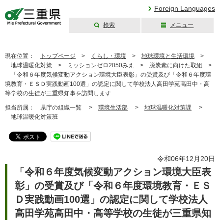
Foreign Languages
検索
メニュー
三重県公式ウェブ
サイト
現在位置：
トップページ
>
くらし・環境
>
地球環境と生活環境
>
地球温暖化対策
>
ミッションゼロ2050みえ
>
脱炭素に向けた取組
>
「令和６年度気候変動アクション環境大臣表彰」の受賞及び「令和６年度環
境教育・ＥＳＤ実践動画100選」の認定に関して学校法人高田学苑高田中・高
等学校の生徒が三重県知事を訪問します
担当所属：
県庁の組織一覧 >
環境生活部
>
地球温暖化対策課
>
地球温暖化対策班
令和06年12月20日
「令和６年度気候変動アクション環境大臣表
彰」の受賞及び「令和６年度環境教育・ＥＳ
Ｄ実践動画100選」の認定に関して学校法人
高田学苑高田中・高等学校の生徒が三重県知