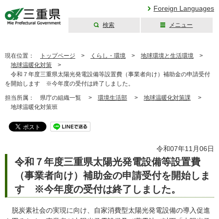
Foreign Languages
検索
メニュー
三重県公式ウェブ
サイト
現在位置：
トップページ
>
くらし・環境
>
地球環境と生活環境
>
地球温暖化対策
>
令和７年度三重県太陽光発電設備等設置費（事業者向け）補助金の申請受付
を開始します ※今年度の受付は終了しました。
担当所属：
県庁の組織一覧 >
環境生活部
>
地球温暖化対策課
>
地球温暖化対策班
令和07年11月06日
令和７年度三重県太陽光発電設備等設置費
（事業者向け）補助金の申請受付を開始しま
す ※今年度の受付は終了しました。
脱炭素社会の実現に向け、自家消費型太陽光発電設備の導入促進