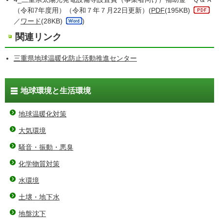
（令和7年度用）（令和７年７月22日更新）(
PDF
(195KB)
／
ワード
(28KB)
)
関連リンク
三重県地球温暖化防止活動推進センター
地球環境と生活環境
地球温暖化対策
大気環境
騒音・振動・悪臭
化学物質対策
水環境
土壌・地下水
地盤沈下