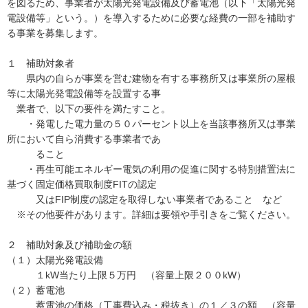
を図るため、事業者が太陽光発電設備及び蓄電池（以下「太陽光発
電設備等」という。）を導入するために必要な経費の一部を補助す
る事業を募集します。
１ 補助対象者
県内の自らが事業を営む建物を有する事務所又は事業所の屋根
等に太陽光発電設備等を設置する事
業者で、以下の要件を満たすこと。
・発電した電力量の５０パーセント以上を当該事務所又は事業
所において自ら消費する事業者であ
ること
・再生可能エネルギー電気の利用の促進に関する特別措置法に
基づく固定価格買取制度FITの認定
又はFIP制度の認定を取得しない事業者であること など
※その他要件があります。詳細は要領や手引きをご覧ください。
２ 補助対象及び補助金の額
（１）太陽光発電設備
１kW当たり上限５万円 （容量上限２００kW）
（２）蓄電池
蓄電池の価格（工事費込み・税抜き）の１／３の額 （容量