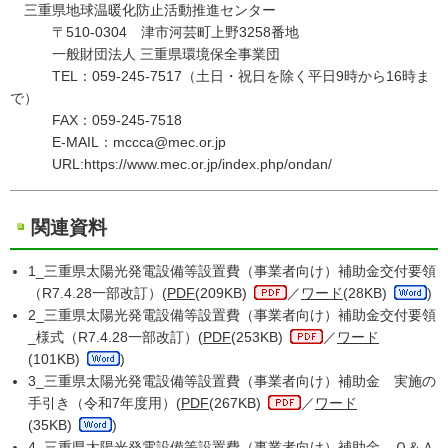
三重県地球温暖化防止活動推進センター
〒510-0304 津市河芸町上野3258番地
一般財団法人 三重県環境保全事業団
TEL：059-245-7517（土日・祝日を除く平日9時から16時ま
で）
FAX：059-245-7518
E-MAIL：mccca@mec.or.jp
URL:https://www.mec.or.jp/index.php/ondan/
関連資料
1_三重県太陽光発電設備等設置費（事業者向け）補助金交付要領
（R7.4.28一部改訂）(
PDF
(209KB)
／
ワード
(28KB)
)
2_三重県太陽光発電設備等設置費（事業者向け）補助金交付要領
_様式（R7.4.28一部改訂）(
PDF
(253KB)
／
ワード
(101KB)
)
3_三重県太陽光発電設備等設置費（事業者向け）補助金 実施の
手引き（令和7年度用）(
PDF
(267KB)
／
ワード
(35KB)
)
4_三重県太陽光発電設備等設置費（事業者向け）補助金 Ｑ＆Ａ