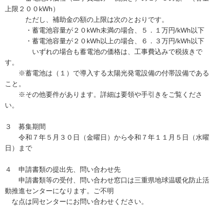
上限２００kWh）
ただし、補助金の額の上限は次のとおりです。
・蓄電池容量が２０kWh未満の場合、５．１万円/kWh以下
・蓄電池容量が２０kWh以上の場合、６．３万円/kWh以下
いずれの場合も蓄電池の価格は、工事費込みで税抜きで
す。
※蓄電池は（１）で導入する太陽光発電設備の付帯設備である
こと。
※その他要件があります。詳細は要領や手引きをご覧くださ
い。
３ 募集期間
令和７年５月３０日（金曜日）から令和７年１１月５日（水曜
日）まで
４ 申請書類の提出先、問い合わせ先
申請書類等の受付、問い合わせ窓口は三重県地球温暖化防止活
動推進センターになります。ご不明
な点は同センターにお問い合わせください。