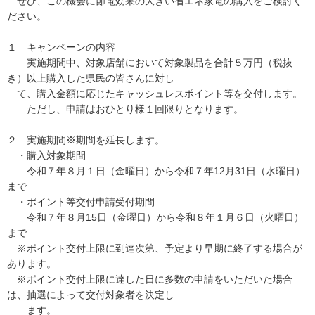
ぜひ、この機会に節電効果の大きい省エネ家電の購入をご検討く
ださい。
１ キャンペーンの内容
実施期間中、対象店舗において対象製品を合計５万円（税抜
き）以上購入した県民の皆さんに対し
て、購入金額に応じたキャッシュレスポイント等を交付します。
ただし、申請はおひとり様１回限りとなります。
２ 実施期間※期間を延長します。
・購入対象期間
令和７年８月１日（金曜日）から令和７年12月31日（水曜日）
まで
・ポイント等交付申請受付期間
令和７年８月15日（金曜日）から令和８年１月６日（火曜日）
まで
※ポイント交付上限に到達次第、予定より早期に終了する場合が
あります。
※ポイント交付上限に達した日に多数の申請をいただいた場合
は、抽選によって交付対象者を決定し
ます。