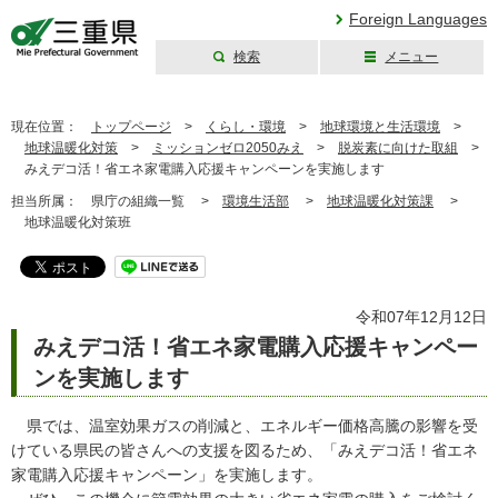
Foreign Languages
検索
メニュー
三重県公式ウェブ
サイト
現在位置：
トップページ
>
くらし・環境
>
地球環境と生活環境
>
地球温暖化対策
>
ミッションゼロ2050みえ
>
脱炭素に向けた取組
>
みえデコ活！省エネ家電購入応援キャンペーンを実施します
担当所属：
県庁の組織一覧 >
環境生活部
>
地球温暖化対策課
>
地球温暖化対策班
令和07年12月12日
みえデコ活！省エネ家電購入応援キャンペー
ンを実施します
県では、温室効果ガスの削減と、エネルギー価格高騰の影響を受
けている県民の皆さんへの支援を図るため、「みえデコ活！省エネ
家電購入応援キャンペーン」を実施します。