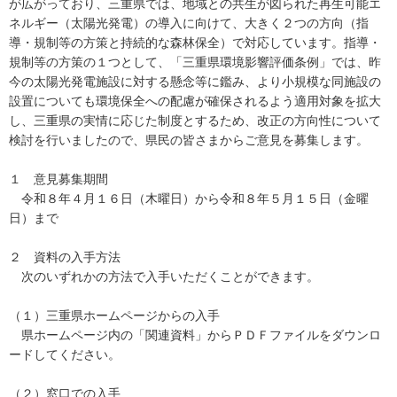
が広がっており、三重県では、地域との共生が図られた再生可能エ
ネルギー（太陽光発電）の導入に向けて、大きく２つの方向（指
導・規制等の方策と持続的な森林保全）で対応しています。指導・
規制等の方策の１つとして、「三重県環境影響評価条例」では、昨
今の太陽光発電施設に対する懸念等に鑑み、より小規模な同施設の
設置についても環境保全への配慮が確保されるよう適用対象を拡大
し、三重県の実情に応じた制度とするため、改正の方向性について
検討を行いましたので、県民の皆さまからご意見を募集します。
１ 意見募集期間
令和８年４月１６日（木曜日）から令和８年５月１５日（金曜
日）まで
２ 資料の入手方法
次のいずれかの方法で入手いただくことができます。
（１）三重県ホームページからの入手
県ホームページ内の「関連資料」からＰＤＦファイルをダウンロ
ードしてください。
（２）窓口での入手