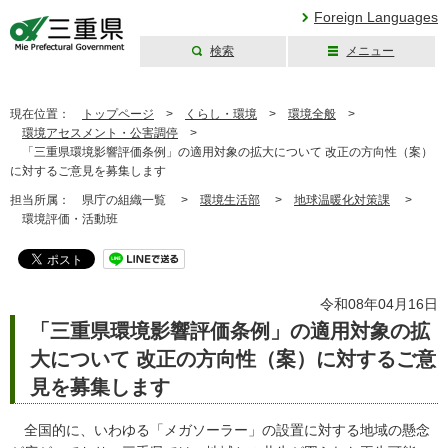
Foreign Languages
検索
メニュー
三重県公式ウェブ
サイト
現在位置：
トップページ
>
くらし・環境
>
環境全般
>
環境アセスメント・公害調停
>
「三重県環境影響評価条例」の適用対象の拡大について 改正の方向性（案）
に対するご意見を募集します
担当所属：
県庁の組織一覧 >
環境生活部
>
地球温暖化対策課
>
環境評価・活動班
令和08年04月16日
「三重県環境影響評価条例」の適用対象の拡
大について 改正の方向性（案）に対するご意
見を募集します
全国的に、いわゆる「メガソーラー」の設置に対する地域の懸念