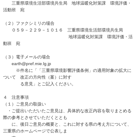
三重県環境生活部環境共生局 地球温暖化対策課 環境評価・
活動班 宛
（２）ファクシミリの場合
０５９－２２９－１０１６ 三重県環境生活部環境共生局
地球温暖化対策課 環境評価・活
動班 宛
（３）電子メールの場合
earth@pref.mie.lg.jp
※件名に「「三重県環境影響評価条例」の適用対象の拡大に
ついて 改正の方向性（案）に対す
る意見」とご記入ください。
４ 注意事項
（１）ご意見の取扱い
・ご提出いただいたご意見は、具体的な改正内容を取りまとめる
際の参考とさせていただくととも
に、後日ご意見の概要と、これに対する県の考え方について、
三重県のホームページで公表しま