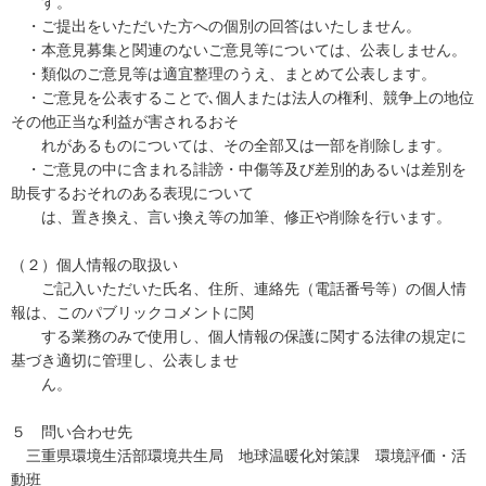
す。
・ご提出をいただいた方への個別の回答はいたしません。
・本意見募集と関連のないご意見等については、公表しません。
・類似のご意見等は適宜整理のうえ、まとめて公表します。
・ご意見を公表することで､個人または法人の権利、競争上の地位
その他正当な利益が害されるおそ
れがあるものについては、その全部又は一部を削除します。
・ご意見の中に含まれる誹謗・中傷等及び差別的あるいは差別を
助長するおそれのある表現について
は、置き換え、言い換え等の加筆、修正や削除を行います。
（２）個人情報の取扱い
ご記入いただいた氏名、住所、連絡先（電話番号等）の個人情
報は、このパブリックコメントに関
する業務のみで使用し、個人情報の保護に関する法律の規定に
基づき適切に管理し、公表しませ
ん。
５ 問い合わせ先
三重県環境生活部環境共生局 地球温暖化対策課 環境評価・活
動班