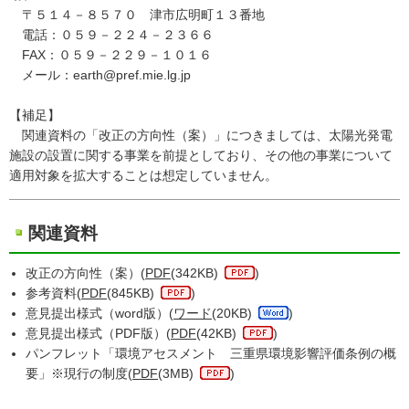
〒５１４－８５７０ 津市広明町１３番地
電話：０５９－２２４－２３６６
FAX：０５９－２２９－１０１６
メール：earth@pref.mie.lg.jp
【補足】
関連資料の「改正の方向性（案）」につきましては、太陽光発電
施設の設置に関する事業を前提としており、その他の事業について
適用対象を拡大することは想定していません。
関連資料
改正の方向性（案）(
PDF
(342KB)
)
参考資料(
PDF
(845KB)
)
意見提出様式（word版）(
ワード
(20KB)
)
意見提出様式（PDF版）(
PDF
(42KB)
)
パンフレット「環境アセスメント 三重県環境影響評価条例の概
要」※現行の制度(
PDF
(3MB)
)