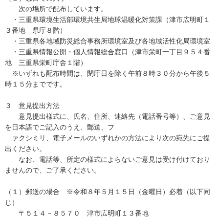
次の場所で配布しています。
・三重県環境生活部環境共生局地球温暖化対策課（津市広明町１
３番地 県庁８階）
・三重県各地域防災総合事務所環境室及び各地域活性化局環境室
・三重県情報公開・個人情報総合窓口（津市栄町一丁目９５４番
地 三重県栄町庁舎１階）
※いずれも配布時間は、閉庁日を除く午前８時３０分から午後５
時１５分までです。
３ 意見提出方法
意見提出様式に、氏名、住所、連絡先（電話番号等）、ご意見
を日本語でご記入のうえ、郵送、フ
ァクシミリ、電子メールのいずれかの方法により次の宛先にご提
出ください。
なお、電話等、所定の様式によらないご意見は受け付けており
ませんので、ご了承ください。
（１）郵送の場合 ※令和８年５月１５日（金曜日）必着（以下同
じ）
〒５１４－８５７０ 津市広明町１３番地