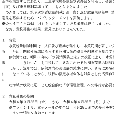
基準を策定するにあたり、三重県環境審議会水質部会を開催し、審議
（案）及び総量規制基準（案）」をとりまとめました。
つきましては、第９次水質総量削減計画（案）及び総量規制基準（
意見を募集するため、パブリックコメントを実施します。
※令和４年４月25日（月）をもちまして。意見募集は終了しました。
なお、意見募集の結果、意見はありませんでした。
１ 背景
水質総量削減制度は、人口及び産業が集中し、水質汚濁が著しい広
る ため、閉鎖性海域に流入する汚濁負荷の総量を削減する制度で
伊勢湾では、昭和53年の「水質汚濁防止法」の改正により、水質
来、 「きれいさ」を目指して、８次にわたる汚濁負荷量の削減対
しかし、近年では、伊勢湾内の漁獲量の減少に伴い、さらに海域の
に なっていることから、現行の指定水域全体を対象とした汚濁負
か
な海域の状況に応 じた総合的な「水環境管理」への移行が必要
２ 意見募集の期間
令和４年３月25日（金） から 令和４年４月25日（月）まで
※ファクシミリ、電子メールの場合は、４月25日までの受付を有効
までの消印を有効とします。