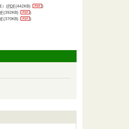
）(
PDF
(442KB)
)
DF
(392KB)
)
DF
(370KB)
)