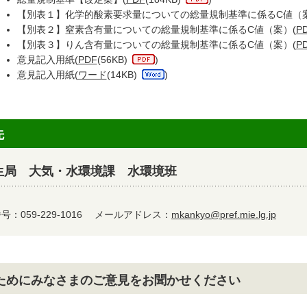
【別表１】化学的酸素要求量についての総量規制基準に係るC値（案
【別表２】窒素含有量についての総量規制基準に係るC値（案）(
P
【別表３】りん含有量についての総量規制基準に係るC値（案）(
P
意見記入用紙(
PDF
(56KB)
)
意見記入用紙(
ワード
(14KB)
)
先
生局 大気・水環境課 水環境班
：059-229-1016
メールアドレス：
mkankyo@pref.mie.lg.jp
ためにみなさまのご意見をお聞かせください