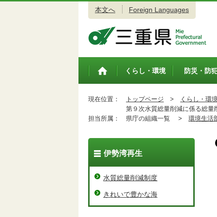
本文へ
Foreign Languages
三重県公式ウェブサイト
くらし・環境
防災・防
トップペ
ージ
現在位置：
トップページ
>
くらし・環
第９次水質総量削減に係る総量削
担当所属：
県庁の組織一覧 >
環境生活
伊勢湾再生
水質総量削減制度
きれいで豊かな海