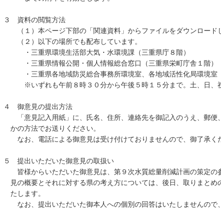
３ 資料の閲覧方法
（１）本ページ下部の「関連資料」からファイルをダウンロー
（２）以下の場所でも配布しています。
・三重県環境生活部大気・水環境課（三重県庁８階）
・三重県情報公開・個人情報総合窓口（三重県栄町庁舎１階）
・三重県各地域防災総合事務所環境室、各地域活性化局環境室
※いずれも午前８時３０分から午後５時１５分まで。土、日、祝
４ 御意見の提出方法
「意見記入用紙」に、氏名、住所、連絡先を御記入のうえ、郵便、
かの方法でお送りください。
なお、電話による御意見は受け付けておりませんので、御了承く
５ 提出いただいた御意見の取扱い
皆様からいただいた御意見は、第９次水質総量削減計画の策定の参
見の概要とそれに対する県の考え方については、後日、取りまとめ
たします。
なお、提出いただいた御本人への個別の回答はいたしませんので