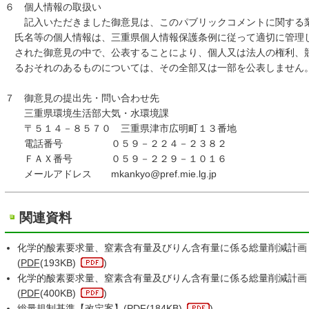
６ 個人情報の取扱い
記入いただきました御意見は、このパブリックコメントに関する業
氏名等の個人情報は、三重県個人情報保護条例に従って適切に管理
された御意見の中で、公表することにより、個人又は法人の権利、
るおそれのあるものについては、その全部又は一部を公表しません
７ 御意見の提出先・問い合わせ先
三重県環境生活部大気・水環境課
〒５１４－８５７０ 三重県津市広明町１３番地
電話番号 ０５９－２２４－２３８２
ＦＡＸ番号 ０５９－２２９－１０１６
メールアドレス mkankyo@pref.mie.lg.jp
関連資料
化学的酸素要求量、窒素含有量及びりん含有量に係る総量削減計画
(
PDF
(193KB)
)
化学的酸素要求量、窒素含有量及びりん含有量に係る総量削減計画
(
PDF
(400KB)
)
総量規制基準【改定案】(
PDF
(184KB)
)