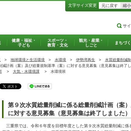
文字サイズ変更
元に戻す
縮小
サイ
健康・福祉・
スポーツ・
観光・産業・
犯
まちづく
子ども
教育・文化
しごと
境
>
地球環境と生活環境
>
水環境
>
伊勢湾再生
>
水質総量削減
減計画（案）及び総量規制基準（案）に対する意見募集（意見募集は終了
部
>
大気・水環境課
>
水環境班
第９次水質総量削減に係る総量削減計画（案）
に対する意見募集（意見募集は終了しました）
三重県では、令和６年度を目標年度とした第９次水質総量削減に係