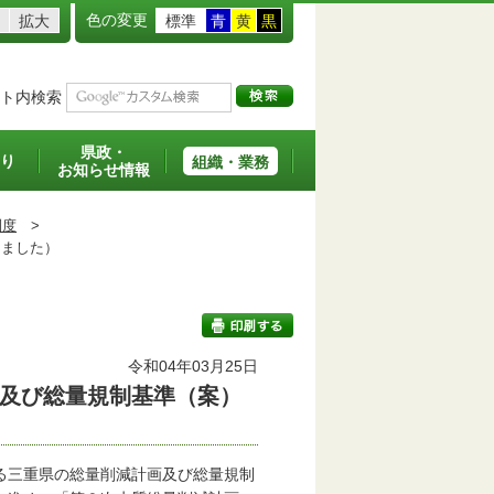
色の変更
拡大
標準
青
黄
黒
ト内検索
県政・
り
組織・業務
お知らせ情報
制度
>
しました）
令和04年03月25日
及び総量規制基準（案）
印刷する
る三重県の総量削減計画及び総量規制