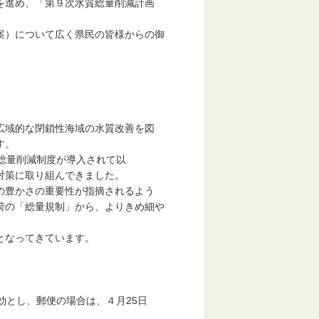
を進め、「第９次水質総量削減計画
案）について広く県民の皆様からの御
域的な閉鎖性海域の水質改善を図
す。
総量削減制度が導入されて以
策に取り組んできました。
豊かさの重要性が指摘されるよう
荷の「総量規制」から、よりきめ細や
となってきています。
とし、郵便の場合は、４月25日