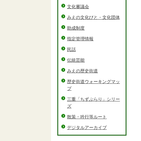
文化審議会
みえの文化びと・文化団体
助成制度
指定管理情報
民話
伝統芸能
みえの歴史街道
歴史街道ウォーキングマッ
プ
三重「ちずぶらり」シリー
ズ
散策・吟行等ルート
デジタルアーカイブ