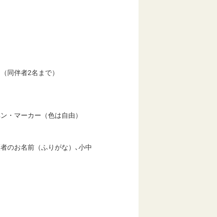
。（同伴者2名まで）
ペン・マーカー（色は自由）
護者のお名前（ふりがな）､小中
。