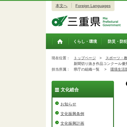
本文へ
Foreign Languages
三重県公式ウェブサイト
くらし・環境
防災・防
トップペ
ージ
現在位置：
トップページ
>
スポーツ・
新聞切り抜き作品コンクール優秀
担当所属：
県庁の組織一覧 >
環境生活
文化総合
お知らせ
文化振興条例
文化振興計画