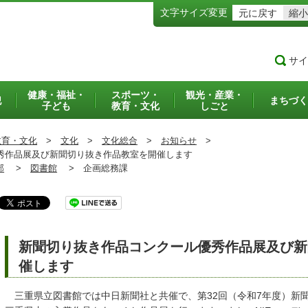
文字サイズ変更
元に戻す
縮小
サイ
健康・福祉・
スポーツ・
観光・産業・
犯
まちづく
子ども
教育・文化
しごと
教育・文化
>
文化
>
文化総合
>
お知らせ
>
作品展及び新聞切り抜き作品教室を開催します
部
>
図書館
>
企画総務課
新聞切り抜き作品コンクール優秀作品展及び新
催します
三重県立図書館では中日新聞社と共催で、第32回（令和7年度）新