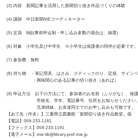
(3) 内容 新聞記事を活用した新聞切り抜き作品づくりの体験
(4) 講師 中日新聞NIEコーディネーター
(5) 定員 8組(事前申込制・申し込み多数の場合は、抽選)
(6) 対象 小学生及び中学生 ※小学生は保護者の同伴が必要です
(7) 参加費 無料
(8) 持ち物 ・筆記用具、はさみ、スティックのり、定規、サイン
・興味関心のある記事の切り抜き（あれば）
(9) 申込方法 以下の方法にて、参加者のお名前（ふりがな）、保
学校名、学年、電話番号、住所をお知らせください
兄弟姉妹、お友達同士でのお申し込みも可能です。
【あて先（件名）】三重県立図書館「新聞切り抜き作品教室」係
【電話】059-233-1181
【ファックス】059-233-1191
【電子メール】mie-lib@library.pref.mie.jp