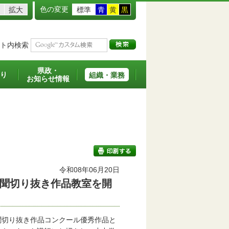
色の変更
拡大
標準
青
黄
黒
ト内検索
県政・
り
組織・業務
お知らせ情報
令和08年06月20日
聞切り抜き作品教室を開
印刷する
聞切り抜き作品コンクール優秀作品と