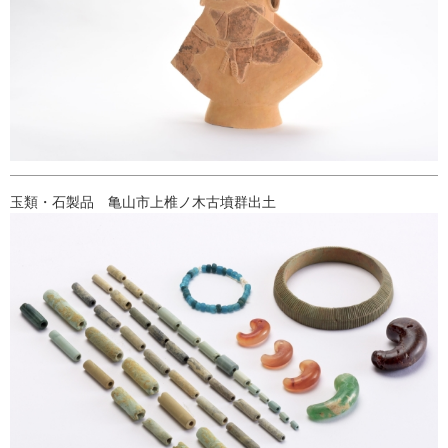
玉類・石製品 亀山市上椎ノ木古墳群出土