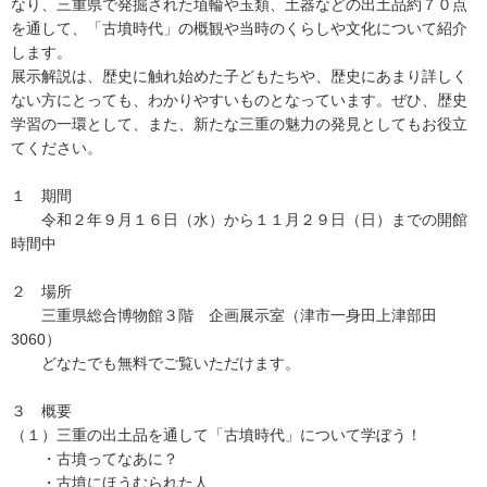
なり、三重県で発掘された埴輪や玉類、土器などの出土品約７０点
を通して、「古墳時代」の概観や当時のくらしや文化について紹介
します。
展示解説は、歴史に触れ始めた子どもたちや、歴史にあまり詳しく
ない方にとっても、わかりやすいものとなっています。ぜひ、歴史
学習の一環として、また、新たな三重の魅力の発見としてもお役立
てください。
１ 期間
令和２年９月１６日（水）から１１月２９日（日）までの開館
時間中
２ 場所
三重県総合博物館３階 企画展示室（津市一身田上津部田
3060）
どなたでも無料でご覧いただけます。
３ 概要
（１）三重の出土品を通して「古墳時代」について学ぼう！
・古墳ってなあに？
・古墳にほうむられた人