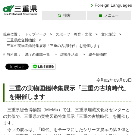
Foreign Languages
検索
メニュー
三重県公式ウェブ
サイト
現在位置：
トップページ
>
スポーツ・教育・文化
>
文化施設
>
三重県総合博物館
>
三重の実物図鑑特集展示「三重の古墳時代」を開催します
担当所属：
県庁の組織一覧 >
環境生活部
>
総合博物館
令和02年09月03日
三重の実物図鑑特集展示「三重の古墳時代」
を開催します
三重県総合博物館（MieMu）では、三重県埋蔵文化財センターと
の共催で、三重県の実物図鑑特集展示「三重の古墳時代」を開催し
ます。
今回の展示は、「時代」をテーマにしたシリーズ展示の第３弾と