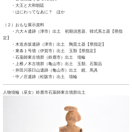
・大王と大和朝廷
・はにわってなあに？ ほか
（２）おもな展示資料
・六大Ａ遺跡（津市）出土 初期須恵器、韓式系土器【県指
定】
・木造赤坂遺跡（津市）出土 陶質土器【県指定】
・東条１号墳（伊賀市）出土 玉類【県指定】
・石薬師東古墳群（鈴鹿市）出土 埴輪
・上椎ノ木古墳群（亀山市）出土 玉類、石製品
・井田川茶臼山遺跡（亀山市）出土 鏡、馬具
・中ノ庄遺跡（松阪市）出土 埴輪
人物埴輪（巫女）鈴鹿市石薬師東古墳群出土