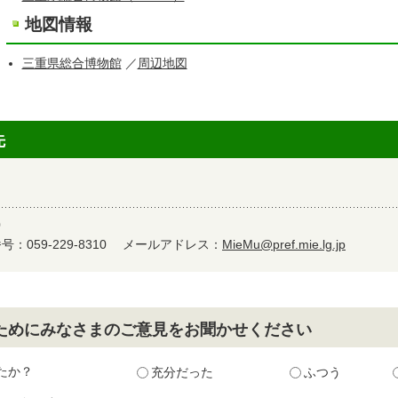
地図情報
三重県総合博物館
／
周辺地図
先
0
：059-229-8310
メールアドレス：
MieMu@pref.mie.lg.jp
ためにみなさまのご意見をお聞かせください
たか？
充分だった
ふつう