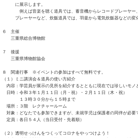
に展示します。
例えば音楽を聴く道具では、蓄音機からレコードプレーヤー、
プレーヤーなど、炊飯道具では、羽釜から電気炊飯器などの変化
６ 主催
三重県総合博物館
７ 後援
三重県博物館協会
８ 関連行事 ※イベントの参加はすべて無料です。
（１）ミニ講演会＆道具の使い方紹介
内容：学芸員が展示の見所を紹介するとともに現在では珍しいモノ
日時：令和３年１月１１日（月・祝）・２月１１日（木・祝）
１３時３０分から１５時まで
場所：３階 レクチャールーム
対象：どなたでも参加できますが、未就学児は保護者の同伴が必要
定員：各日５４人（当日受付・先着順）
（２）透明せっけんをつくってコロナをやっつけよう！