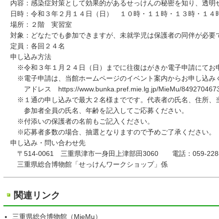
内容：感染症対策として効果的があるせっけんの秘密を知り、透明
日時：令和３年２月１４日（日） １０時・１１時・１３時・１４
場所：２階 実習室
対象：どなたでも参加できますが、未就学児は保護者の同伴が必要
定員：各回２４名
申し込み方法
※令和３年１月２４日（日）までに往復はがきか電子申請にてお
※電子申請は、当館ホームページのイベント案内からお申し込み
アドレス https://www.bunka.pref.mie.lg.jp/MieMu/8492704673
※１通の申し込みで最大２名様までです。代表者の氏名、住所、当
参加者全員の氏名、年齢を記入してご応募ください。
※付添いの保護者の名前もご記入ください。
※応募者多数の場合、抽選となりますので予めご了承ください。
申し込み・問い合わせ先
〒514-0061 三重県津市一身田上津部田3060 電話：059-228-
三重県総合博物館「せっけんワークショップ」係
関連リンク
三重県総合博物館（MieMu）