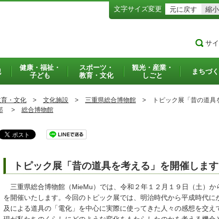
文字サイズ変更
元に戻す
縮小
サイ
健康・福祉・
スポーツ・
観光・産業・
犯
まちづく
子ども
教育・文化
しごと
教育・文化
>
文化施設
>
三重県総合博物館
>
トピック展「昔の道具
部
>
総合博物館
トピック展「昔の道具を考える」を開催します
三重県総合博物館（MieMu）では、令和２年１２月１９日（土）か
を開催いたします。今回のトピック展では、明治時代から平成時代に
及による道具の「電化」を中心に実際に使ってきた人々の感想を交え