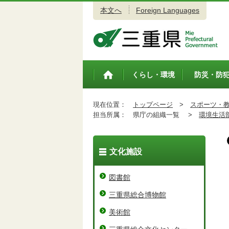
本文へ
Foreign Languages
三重県公式ウェブサイト
くらし・環境
防災・防
トップペ
ージ
現在位置：
トップページ
>
スポーツ・
担当所属：
県庁の組織一覧 >
環境生活
文化施設
図書館
三重県総合博物館
美術館