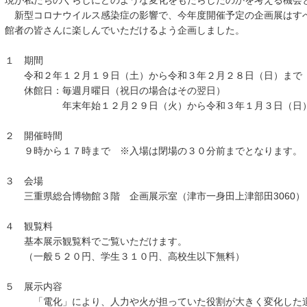
現が私たちのくらしにどのような変化をもたらしたのかを考える機会
新型コロナウイルス感染症の影響で、今年度開催予定の企画展はす
館者の皆さんに楽しんでいただけるよう企画しました。
１ 期間
令和２年１２月１９日（土）から令和３年２月２８日（日）まで
休館日：毎週月曜日（祝日の場合はその翌日）
年末年始１２月２９日（火）から令和３年１月３日（日
２ 開催時間
９時から１７時まで ※入場は閉場の３０分前までとなります。
３ 会場
三重県総合博物館３階 企画展示室（津市一身田上津部田3060）
４ 観覧料
基本展示観覧料でご覧いただけます。
（一般５２０円、学生３１０円、高校生以下無料）
５ 展示内容
「電化」により、人力や火が担っていた役割が大きく変化した道