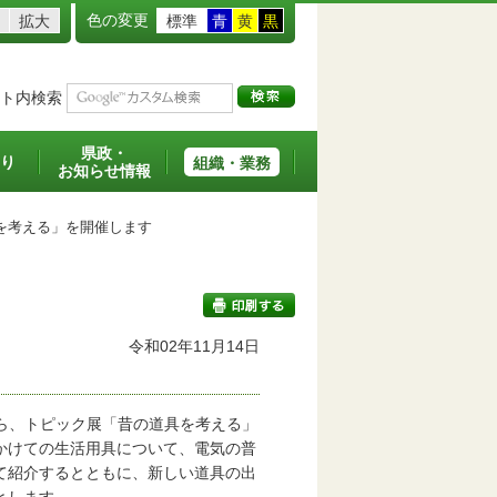
色の変更
拡大
標準
青
黄
黒
ト内検索
県政・
り
組織・業務
お知らせ情報
を考える」を開催します
令和02年11月14日
印刷する
ら、トピック展「昔の道具を考える」
かけての生活用具について、電気の普
て紹介するとともに、新しい道具の出