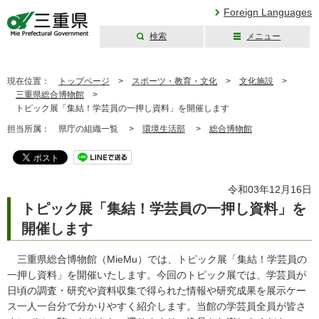
Foreign Languages
検索
メニュー
三重県公式ウェブ
サイト
現在位置：
トップページ
>
スポーツ・教育・文化
>
文化施設
>
三重県総合博物館
>
トピック展「集結！学芸員の一押し資料」を開催します
担当所属：
県庁の組織一覧 >
環境生活部
>
総合博物館
令和03年12月16日
トピック展「集結！学芸員の一押し資料」を
開催します
三重県総合博物館（MieMu）では、トピック展「集結！学芸員の
一押し資料」を開催いたします。今回のトピック展では、学芸員が
日頃の調査・研究や資料収集で得られた情報や研究成果を展示ケー
ス一人一台分で分かりやすく紹介します。当館の学芸員全員が皆さ