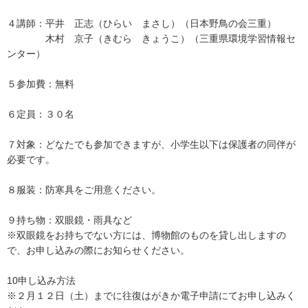
４講師：平井 正志（ひらい まさし）（日本野鳥の会三重）
木村 京子（きむら きょうこ）（三重県環境学習情報セ
ンター）
５参加費：無料
６定員：３０名
７対象：どなたでも参加できますが、小学生以下は保護者の同伴が
必要です。
８服装：防寒具をご用意ください。
９持ち物：双眼鏡・雨具など
※双眼鏡をお持ちでない方には、博物館のものを貸し出しますの
で、お申し込みの際にお知らせください。
10申し込み方法
※２月１２日（土）までに往復はがきか電子申請にてお申し込みく