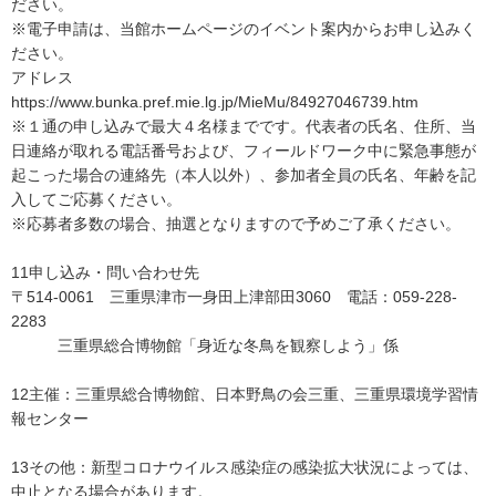
ださい。
※電子申請は、当館ホームページのイベント案内からお申し込みく
ださい。
アドレス
https://www.bunka.pref.mie.lg.jp/MieMu/84927046739.htm
※１通の申し込みで最大４名様までです。代表者の氏名、住所、当
日連絡が取れる電話番号および、フィールドワーク中に緊急事態が
起こった場合の連絡先（本人以外）、参加者全員の氏名、年齢を記
入してご応募ください。
※応募者多数の場合、抽選となりますので予めご了承ください。
11申し込み・問い合わせ先
〒514-0061 三重県津市一身田上津部田3060 電話：059-228-
2283
三重県総合博物館「身近な冬鳥を観察しよう」係
12主催：三重県総合博物館、日本野鳥の会三重、三重県環境学習情
報センター
13その他：新型コロナウイルス感染症の感染拡大状況によっては、
中止となる場合があります。