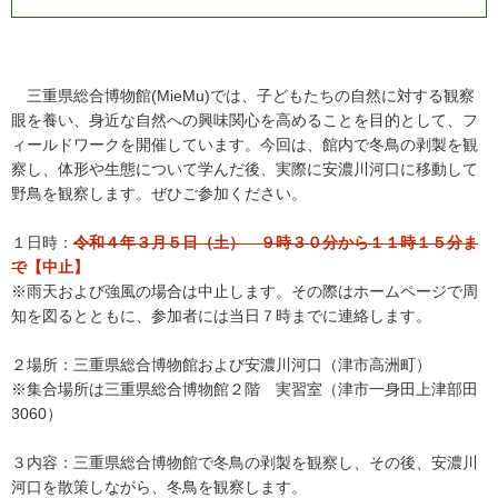
三重県総合博物館(MieMu)では、子どもたちの自然に対する観察
眼を養い、身近な自然への興味関心を高めることを目的として、フ
ィールドワークを開催しています。今回は、館内で冬鳥の剥製を観
察し、体形や生態について学んだ後、実際に安濃川河口に移動して
野鳥を観察します。ぜひご参加ください。
１日時：
令和４年３月５日（土） ９時３０分から１１時１５分ま
で
【中止】
※雨天および強風の場合は中止します。その際はホームページで周
知を図るとともに、参加者には当日７時までに連絡します。
２場所：三重県総合博物館および安濃川河口（津市高洲町）
※集合場所は三重県総合博物館２階 実習室（津市一身田上津部田
3060）
３内容：三重県総合博物館で冬鳥の剥製を観察し、その後、安濃川
河口を散策しながら、冬鳥を観察します。