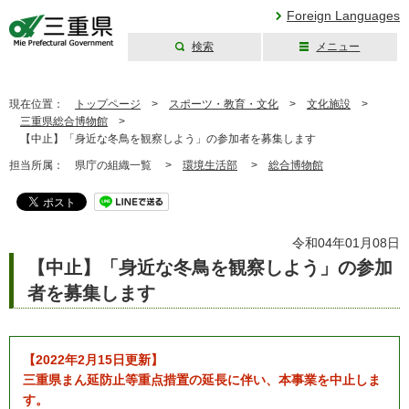
Foreign Languages
検索
メニュー
三重県公式ウェブ
サイト
現在位置：
トップページ
>
スポーツ・教育・文化
>
文化施設
>
三重県総合博物館
>
【中止】「身近な冬鳥を観察しよう」の参加者を募集します
担当所属：
県庁の組織一覧 >
環境生活部
>
総合博物館
令和04年01月08日
【中止】「身近な冬鳥を観察しよう」の参加
者を募集します
【2022年2月15日更新】
三重県まん延防止等重点措置の延長に伴い、本事業を中止しま
す。