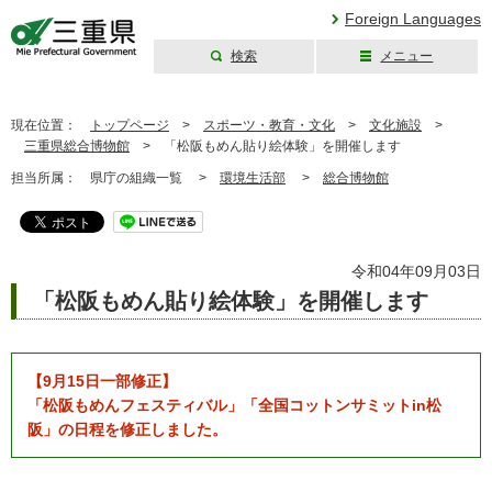
Foreign Languages
検索
メニュー
三重県公式ウェブ
サイト
現在位置：
トップページ
>
スポーツ・教育・文化
>
文化施設
>
三重県総合博物館
>
「松阪もめん貼り絵体験」を開催します
担当所属：
県庁の組織一覧 >
環境生活部
>
総合博物館
令和04年09月03日
「松阪もめん貼り絵体験」を開催します
【9月15日一部修正】
「松阪もめんフェスティバル」「全国コットンサミットin松
阪」の日程を修正しました。