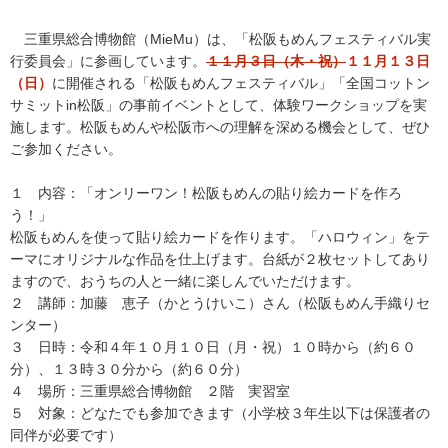
三重県総合博物館（MieMu）は、「松阪もめんフェスティバル実
行委員会」に参画しています。
１１月３日（木・祝）
１１月１３日
（日）
に開催される「松阪もめんフェスティバル」「全国コットン
サミットin松阪」の事前イベントとして、体験ワークショップを実
施します。松阪もめんや松阪市への理解を深める機会として、ぜひ
ご参加ください。
１ 内容：「オンリーワン！松阪もめんの貼り絵カードを作ろ
う！」
松阪もめんを使って貼り絵カードを作ります。「ハロウィン」をテ
ーマにオリジナルな作品を仕上げます。台紙が２枚セットしてあり
ますので、おうちの人と一緒に楽しんでいただけます。
２ 講師：加藤 恵子（かとうけいこ）さん（松阪もめん手織りセ
ンター）
３ 日時：令和４年１０月１０日（月・祝）１０時から（約６０
分）、１３時３０分から（約６０分）
４ 場所：三重県総合博物館 ２階 実習室
５ 対象：どなたでも参加できます（小学校３年生以下は保護者の
同伴が必要です）