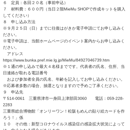
６ 定員：各回２０名（事前申込）
７ 材料費：６００円（当日２階MieMu SHOPで作成キットを購入
してください）
８ 申し込み方法
※９月２５日（日）までに往復はがきか電子申請にてお申し込みく
ださい。
※電子申請は、当館ホームページのイベント案内からお申し込みく
ださい。
アドレス
https://www.bunka.pref.mie.lg.jp/MieMu/84927046739.htm
※１通の申し込みで最大４名様までです。代表者の氏名、住所、当
日連絡が取れる電話番号
および参加者全員の氏名、年齢を記入してお申し込みください。
※応募者多数の場合、抽選となりますので予めご了承ください。
９ 申込先
〒514-0061 三重県津市一身田上津部田3060 電話：059-228-
2283
三重県総合博物館「オンリーワン！松阪もめんの貼り絵カードを作
ろう！」係
１０ その他：新型コロナウイルス感染症の感染拡大状況によって