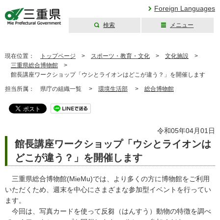
Foreign Languages
検索
メニュー
三重県公式ウェブ
サイト
現在位置：
トップページ
>
スポーツ・教育・文化
>
文化施設
>
三重県総合博物館
>
館長講座ワークショップ「ウシとライオンはどこが違う？」を開催します
担当所属：
県庁の組織一覧 >
環境生活部
>
総合博物館
令和05年04月01日
館長講座ワークショップ「ウシとライオンは
どこが違う？」を開催します
三重県総合博物館(MieMu)では、より多くの方に博物館をご利用
いただくため、週末を中心にさまざまな参加型イベントを行ってい
ます。
今回は、写真カードを使って反芻（はんすう）動物の特徴を調べ