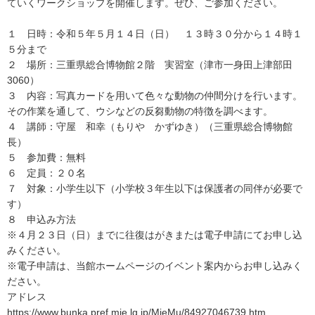
ていくワークショップを開催します。ぜひ、ご参加ください。
１ 日時：令和５年５月１４日（日） １３時３０分から１４時１
５分まで
２ 場所：三重県総合博物館２階 実習室（津市一身田上津部田
3060）
３ 内容：写真カードを用いて色々な動物の仲間分けを行います。
その作業を通して、ウシなどの反芻動物の特徴を調べます。
４ 講師：守屋 和幸（もりや かずゆき）（三重県総合博物館
長）
５ 参加費：無料
６ 定員：２０名
７ 対象：小学生以下（小学校３年生以下は保護者の同伴が必要で
す）
８ 申込み方法
※４月２３日（日）までに往復はがきまたは電子申請にてお申し込
みください。
※電子申請は、当館ホームページのイベント案内からお申し込みく
ださい。
アドレス
https://www.bunka.pref.mie.lg.jp/MieMu/84927046739.htm