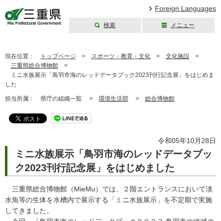
Foreign Languages
検索
メニュー
三重県公式ウェブ
サイト
現在位置：
トップページ
>
スポーツ・教育・文化
>
文化施設
>
三重県総合博物館
>
ミニ水族展示「鳥羽市海のレッドデータブック2023刊行記念展」をはじめま
した
担当所属：
県庁の組織一覧 >
環境生活部
>
総合博物館
令和05年10月28日
ミニ水族展示「鳥羽市海のレッドデータブッ
ク2023刊行記念展」をはじめました
三重県総合博物館（MieMu）では、２階エントランスにおいて淡
水魚等の生体を水槽内で展示する「ミニ水族展示」を不定期で実施
してきました。