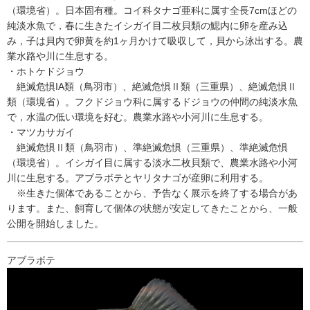
（環境省）。日本固有種。コイ科タナゴ亜科に属す全長7cmほどの
純淡水魚で，春に生きたイシガイ目二枚貝類の鰓内に卵を産み込
み，子は貝内で卵黄を約1ヶ月かけて吸収して，貝から泳出する。農
業水路や川に生息する。
・ホトケドジョウ
絶滅危惧IA類（鳥羽市）、絶滅危惧Ⅱ類（三重県）、絶滅危惧Ⅱ
類（環境省）。フクドジョウ科に属するドジョウの仲間の純淡水魚
で，水温の低い環境を好む。農業水路や小河川に生息する。
・マツカサガイ
絶滅危惧Ⅱ類（鳥羽市）、準絶滅危惧（三重県）、準絶滅危惧
（環境省）。イシガイ目に属する淡水二枚貝類で、農業水路や小河
川に生息する。アブラボテとヤリタナゴが産卵に利用する。
※生きた個体であることから、予告なく展示を終了する場合があ
ります。また、飼育して個体の状態が安定してきたことから、一般
公開を開始しました。
アブラボテ