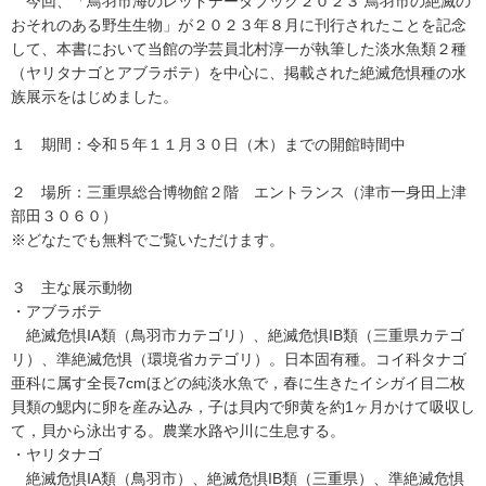
今回、「鳥羽市海のレッドデータブック２０２３ 鳥羽市の絶滅の
おそれのある野生生物」が２０２３年８月に刊行されたことを記念
して、本書において当館の学芸員北村淳一が執筆した淡水魚類２種
（ヤリタナゴとアブラボテ）を中心に、掲載された絶滅危惧種の水
族展示をはじめました。
１ 期間：令和５年１１月３０日（木）までの開館時間中
２ 場所：三重県総合博物館２階 エントランス（津市一身田上津
部田３０６０）
※どなたでも無料でご覧いただけます。
３ 主な展示動物
・アブラボテ
絶滅危惧IA類（鳥羽市カテゴリ）、絶滅危惧IB類（三重県カテゴ
リ）、準絶滅危惧（環境省カテゴリ）。日本固有種。コイ科タナゴ
亜科に属す全長7cmほどの純淡水魚で，春に生きたイシガイ目二枚
貝類の鰓内に卵を産み込み，子は貝内で卵黄を約1ヶ月かけて吸収し
て，貝から泳出する。農業水路や川に生息する。
・ヤリタナゴ
絶滅危惧IA類（鳥羽市）、絶滅危惧IB類（三重県）、準絶滅危惧