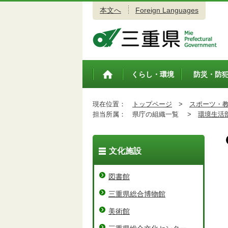
本文へ
Foreign Languages
三重県公式ウェブサイト
くらし・環境
防災・防
トップペ
ージ
現在位置：
トップページ
>
スポーツ・
担当所属：
県庁の組織一覧 >
環境生活
文化施設
図書館
三重県総合博物館
美術館