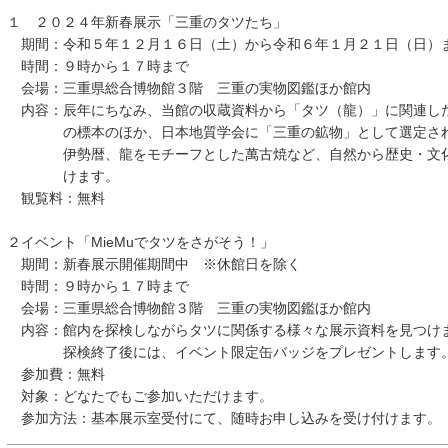
１ ２０２４年新春展示「三重のタツたち」
期間：令和５年１２月１６日（土）から令和６年１月２１日（日）
時間：９時から１７時まで
会場：三重県総合博物館３階 三重の実物図鑑ほか館内
内容：辰年にちなみ、当館の収蔵資料から「タツ（龍）」に関連し
の標本のほか、日本地質学会に「三重の鉱物」として選定され
伊勢暦、龍をモチーフとした萬古焼など、自然から歴史・文化
けます。
観覧料：無料
２イベント「MieMuでタツをさがそう！」
期間：新春展示開催期間中 ※休館日を除く
時間：９時から１７時まで
会場：三重県総合博物館３階 三重の実物図鑑ほか館内
内容：館内を探検しながらタツに関係する様々な展示資料を見つけ
探検終了後には、イベント限定缶バッジをプレゼントします
参加費：無料
対象：どなたでもご参加いただけます。
参加方法：基本展示室受付にて、随時お申し込みを受け付けます。