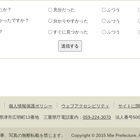
たか？
充分だった
ふつう
かったですか？
分かりやすかった
ふつう
？
すぐに見つかった
ふつう
個人情報保護ポリシー
ウェブアクセシビリティ
サイトに関
 三重県津市広明町13番地 三重県庁電話案内：
059-224-3070
法人番号50000
記事、写真の無断転載を禁じます。
Copyright © 2015 Mie Prefecture, Al