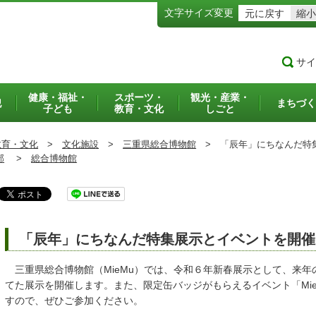
文字サイズ変更
元に戻す
縮小
サイ
健康・福祉・
スポーツ・
観光・産業・
犯
まちづく
子ども
教育・文化
しごと
教育・文化
>
文化施設
>
三重県総合博物館
>
「辰年」にちなんだ特
部
>
総合博物館
「辰年」にちなんだ特集展示とイベントを開催
三重県総合博物館（MieMu）では、令和６年新春展示として、来年
てた展示を開催します。また、限定缶バッジがもらえるイベント「Mi
すので、ぜひご参加ください。