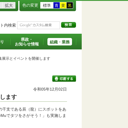
色の変更
拡大
標準
青
黄
黒
ト内検索
県政・
り
組織・業務
お知らせ情報
集展示とイベントを開催します
令和05年12月02日
します
印刷する
の干支である辰（龍）にスポットをあ
eMuでタツをさがそう！」も実施しま