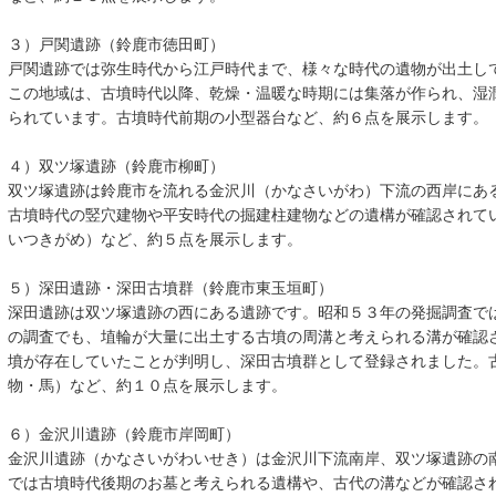
３）戸関遺跡（鈴鹿市徳田町）
戸関遺跡では弥生時代から江戸時代まで、様々な時代の遺物が出土し
この地域は、古墳時代以降、乾燥・温暖な時期には集落が作られ、湿
られています。古墳時代前期の小型器台など、約６点を展示します。
４）双ツ塚遺跡（鈴鹿市柳町）
双ツ塚遺跡は鈴鹿市を流れる金沢川（かなさいがわ）下流の西岸にあ
古墳時代の竪穴建物や平安時代の掘建柱建物などの遺構が確認されて
いつきがめ）など、約５点を展示します。
５）深田遺跡・深田古墳群（鈴鹿市東玉垣町）
深田遺跡は双ツ塚遺跡の西にある遺跡です。昭和５３年の発掘調査で
の調査でも、埴輪が大量に出土する古墳の周溝と考えられる溝が確認
墳が存在していたことが判明し、深田古墳群として登録されました。
物・馬）など、約１０点を展示します。
６）金沢川遺跡（鈴鹿市岸岡町）
金沢川遺跡（かなさいがわいせき）は金沢川下流南岸、双ツ塚遺跡の
では古墳時代後期のお墓と考えられる遺構や、古代の溝などが確認さ