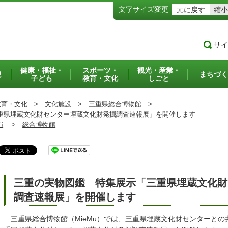
文字サイズ変更
元に戻す
縮小
サイ
健康・福祉・
スポーツ・
観光・産業・
犯
まちづく
子ども
教育・文化
しごと
教育・文化
>
文化施設
>
三重県総合博物館
>
県埋蔵文化財センター埋蔵文化財発掘調査速報展」を開催します
部
>
総合博物館
三重の実物図鑑 特集展示「三重県埋蔵文化財
調査速報展」を開催します
三重県総合博物館（MieMu）では、三重県埋蔵文化財センターとの