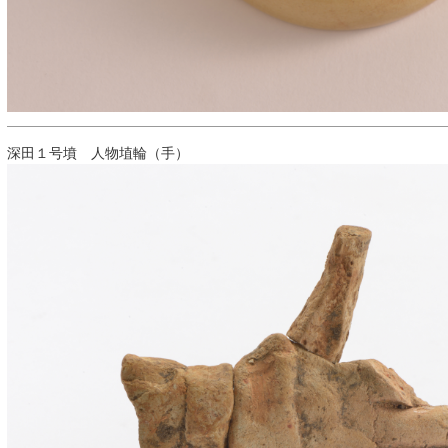
深田１号墳 人物埴輪（手）