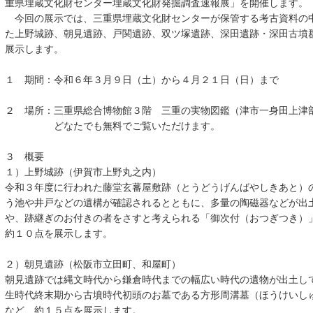
重県埋蔵文化財センター埋蔵文化財発掘調査速報展」を開催します。
今回の展示では、三重県埋蔵文化財センターが保管する考古資料の
た上野城跡、朝見遺跡、戸関遺跡、双ツ塚遺跡、深田遺跡・深田古墳
展示します。
１ 期間：令和６年３月９日（土）から４月２１日（日）まで
２ 場所：三重県総合博物館３階 三重の実物図鑑（津市一身田上津
どなたでも無料でご覧いただけます。
３ 概要
１）上野城跡（伊賀市上野丸之内）
令和３年度に行われた藤堂玄蕃屋敷跡（とうどうげんばやしきあと）
う池や井戸などの遺構が確認されるとともに、多量の陶磁器などが出
や、跡継ぎのお付きの者をさすと考えられる「御次付（おつぎつき）
約１０点を展示します。
２）朝見遺跡（松阪市立田町、和屋町）
朝見遺跡では縄文時代から鎌倉時代までの幅広い時代の遺物が出土し
生時代終末期から古墳時代初頭のお墓である方形周溝墓（ほうけいし
など、約１５点を展示します。