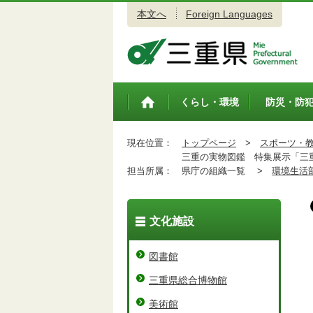
本文へ
Foreign Languages
三重県公式ウェブサイト
くらし・環境
防災・防
トップペ
ージ
現在位置：
トップページ
>
スポーツ・
三重の実物図鑑 特集展示「三重
担当所属：
県庁の組織一覧 >
環境生活
文化施設
図書館
三重県総合博物館
美術館