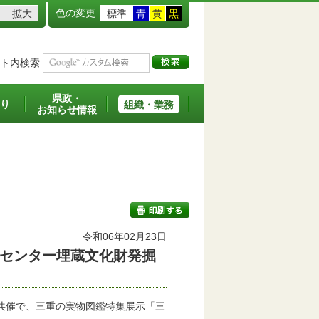
色の変更
拡大
標準
青
黄
黒
ト内検索
県政・
り
組織・業務
お知らせ情報
令和06年02月23日
センター埋蔵文化財発掘
印刷する
共催で、三重の実物図鑑特集展示「三