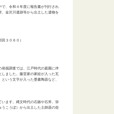
中で、令和４年度に報告書が刊行され
群、金沢川遺跡等から出土した遺物を
部田３０６０）
の発掘調査では、江戸時代の庭園に伴
土しました。藤堂家の家紋が入った瓦
」という文字が入った墨書陶器など、
ています。縄文時代の石鏃や石斧、弥
ゅうこうぼ）から出土した土師器の壺