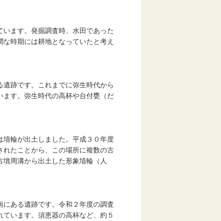
ています。発掘調査時、水田であった
潤な時期には耕地となっていたと考え
る遺跡です。これまでに弥生時代から
います。弥生時代の高杯や台付甕（だ
は埴輪が出土しました。平成３０年度
されたことから、この場所に複数の古
古墳周溝から出土した形象埴輪（人
南にある遺跡です。令和２年度の調査
れています。須恵器の高杯など、約５