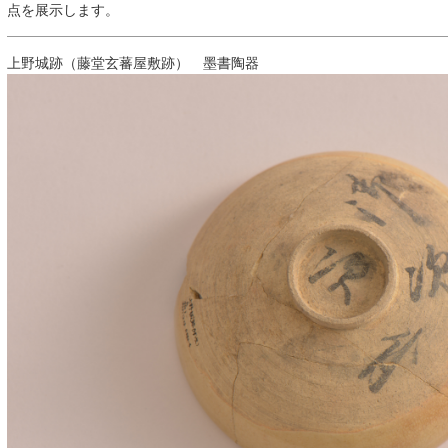
点を展示します。
上野城跡（藤堂玄蕃屋敷跡） 墨書陶器