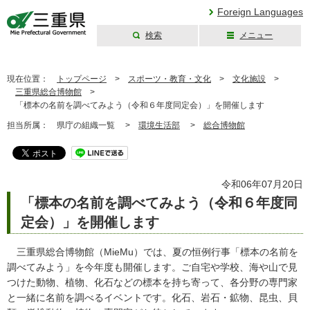
Foreign Languages
検索
メニュー
三重県公式ウェブ
サイト
現在位置：
トップページ
>
スポーツ・教育・文化
>
文化施設
>
三重県総合博物館
>
「標本の名前を調べてみよう（令和６年度同定会）」を開催します
担当所属：
県庁の組織一覧 >
環境生活部
>
総合博物館
令和06年07月20日
「標本の名前を調べてみよう（令和６年度同
定会）」を開催します
三重県総合博物館（MieMu）では、夏の恒例行事「標本の名前を
調べてみよう」を今年度も開催します。ご自宅や学校、海や山で見
つけた動物、植物、化石などの標本を持ち寄って、各分野の専門家
と一緒に名前を調べるイベントです。化石、岩石・鉱物、昆虫、貝