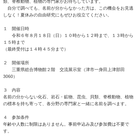
類、脊椎動物、植物の専門家がお待ちしています。
自分で調べても、名前が分からなかった方は、この機会をお見逃
しなく！夏休みの自由研究にもぜひお役立てください。
１ 開催日時
令和６年８月１８日（日）１０時から１２時まで、１３時から
１５時まで
（最終受付は１４時４５分まで）
２ 開催場所
三重県総合博物館２階 交流展示室（津市一身田上津部田
3060）
３ 内容
名前の分からない化石、岩石・鉱物、昆虫、貝類、脊椎動物、植物
の標本を持ち寄って、各分野の専門家と一緒に名前を調べます。
４ 参加条件
年齢や人数に制限はありません。事前申込み及び参加費は不要で
す。