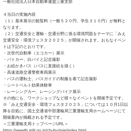
一般社団法人日本自動車連盟三重支部
４当日の実施内容
（１）基本展示の観覧料（一般５２０円、学生３１０円）が無料と
なります。
（２）交通安全と運輸・交通分野に係る環境問題をテーマに「みえ
交通安全・環境フェスタ２０２５」が開催されます。おもなイベン
トは下記のとおりです。
・次世代自動車（エコカー）展示
・パトカー、白バイと記念撮影
・お絵かきバス（バスに直接絵を描く）
・高速道路交通警察車両展示
・バスの運転士、バスガイドの制服を着て記念撮影
・シートベルト効果体験車
・レーシングカー、レーシングバイク展示
その他にも、ワークショップなど様々なイベントを開催予定です。
※「みえ交通安全・環境フェスタ２０２５」については１０月1日以
降を目処に、国土交通省中部運輸局三重運輸支局ホームページにて
開催案内が掲載される予定です。
＜三重運輸支局トップページURL＞
https://wwwtb.mlit.go.jp/chubu/mie/index.html