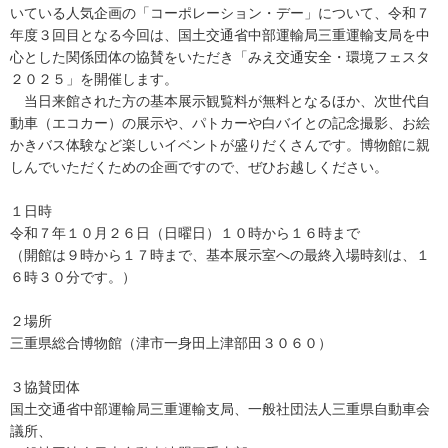
いている人気企画の「コーポレーション・デー」について、令和７
年度３回目となる今回は、国土交通省中部運輸局三重運輸支局を中
心とした関係団体の協賛をいただき「みえ交通安全・環境フェスタ
２０２５」を開催します。
当日来館された方の基本展示観覧料が無料となるほか、次世代自
動車（エコカー）の展示や、パトカーや白バイとの記念撮影、お絵
かきバス体験など楽しいイベントが盛りだくさんです。博物館に親
しんでいただくための企画ですので、ぜひお越しください。
１日時
令和７年１０月２６日（日曜日）１０時から１６時まで
（開館は９時から１７時まで、基本展示室への最終入場時刻は、１
６時３０分です。）
２場所
三重県総合博物館（津市一身田上津部田３０６０）
３協賛団体
国土交通省中部運輸局三重運輸支局、一般社団法人三重県自動車会
議所、