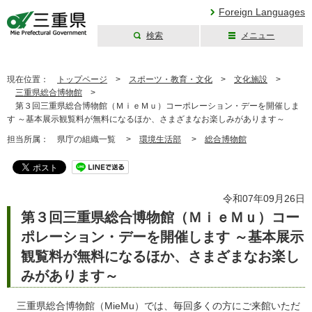
Foreign Languages
検索
メニュー
三重県公式ウェブ
サイト
現在位置：
トップページ
>
スポーツ・教育・文化
>
文化施設
>
三重県総合博物館
>
第３回三重県総合博物館（ＭｉｅＭｕ）コーポレーション・デーを開催しま
す ～基本展示観覧料が無料になるほか、さまざまなお楽しみがあります～
担当所属：
県庁の組織一覧 >
環境生活部
>
総合博物館
令和07年09月26日
第３回三重県総合博物館（ＭｉｅＭｕ）コー
ポレーション・デーを開催します ～基本展示
観覧料が無料になるほか、さまざまなお楽し
みがあります～
三重県総合博物館（MieMu）では、毎回多くの方にご来館いただ