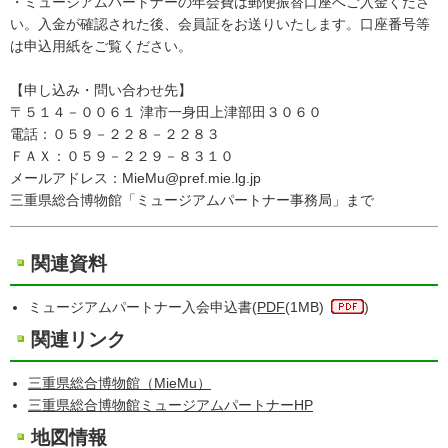
・ミュージアムパートナーの年会費は郵便振替口座へご入金くださ
い。入金が確認された後、会員証をお送りいたします。口座番号等
は申込用紙をご覧ください。
【申し込み・問い合わせ先】
〒５１４－００６１ 津市一身田上津部田３０６０
電話：０５９－２２８－２２８３
ＦＡＸ：０５９－２２９－８３１０
メールアドレス：MieMu@pref.mie.lg.jp
三重県総合博物館「ミュージアムパートナー事務局」まで
関連資料
ミュージアムパートナー入会申込書(
PDF
(1MB)
)
関連リンク
三重県総合博物館（MieMu）
三重県総合博物館ミュージアムパートナーHP
地図情報