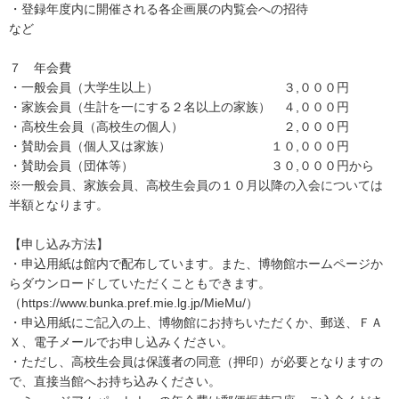
・登録年度内に開催される各企画展の内覧会への招待
など
７ 年会費
・一般会員（大学生以上） ３,０００円
・家族会員（生計を一にする２名以上の家族） ４,０００円
・高校生会員（高校生の個人） ２,０００円
・賛助会員（個人又は家族） １０,０００円
・賛助会員（団体等） ３０,０００円から
※一般会員、家族会員、高校生会員の１０月以降の入会については
半額となります。
【申し込み方法】
・申込用紙は館内で配布しています。また、博物館ホームページか
らダウンロードしていただくこともできます。
（https://www.bunka.pref.mie.lg.jp/MieMu/）
・申込用紙にご記入の上、博物館にお持ちいただくか、郵送、ＦＡ
Ｘ、電子メールでお申し込みください。
・ただし、高校生会員は保護者の同意（押印）が必要となりますの
で、直接当館へお持ち込みください。