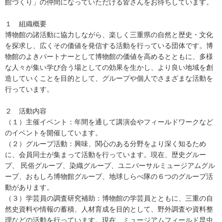
館づくり」の仲間になっていただける皆さんをお待ちしています。
１ 組織概要
博物館の諸活動に協力しながら、楽しく三重県の自然と歴史・文化
を探求し、広くその価値を発信する活動を行っている団体です。博
物館のよきパートナーとして博物館の価値を高めるとともに、多様
な人々が集い学び合う場としての効果を生かし、より良い地域を創
造していくことを目的として、グループや個人でさまざまな活動を
行っています。
２ 活動内容
（１）主催イベント：年間を通して講演会やフィールドワークなど
のイベントを開催しています。
（２）グループ活動：興味、関心のある分野をより深く知るため
に、会員同士が集まって活動を行っています。現在、歴史グルー
プ、 民俗グループ、染織グループ、ユニバーサルミュージアムグル
ープ、おもしろ博物館グループ、地球しらべ隊の６つのグループ活
動があります。
（３）学芸員の調査研究補助：博物館の学芸員とともに、三重の自
然史資料や情報の蓄積、人材育成を目的として、野外調査や資料整
理などの活動を行っています。現在、ミュージアムフィールド昆虫