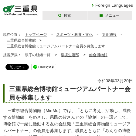
Foreign Languages
検索
メニュー
三重県公式ウェブ
サイト
現在位置：
トップページ
>
スポーツ・教育・文化
>
文化施設
>
三重県総合博物館
>
三重県総合博物館ミュージアムパートナー会員を募集します
担当所属：
県庁の組織一覧 >
環境生活部
>
総合博物館
令和08年03月20日
三重県総合博物館ミュージアムパートナー会
員を募集します
三重県総合博物館（MieMu）では、「ともに考え、活動し、成長
する博物館」をめざし、県民の皆さんとの「協創」の一環として、
博物館で一緒に活動する友の会組織「三重県総合博物館ミュージア
ムパートナー」の会員を募集します。職員とともに「みんなの博物