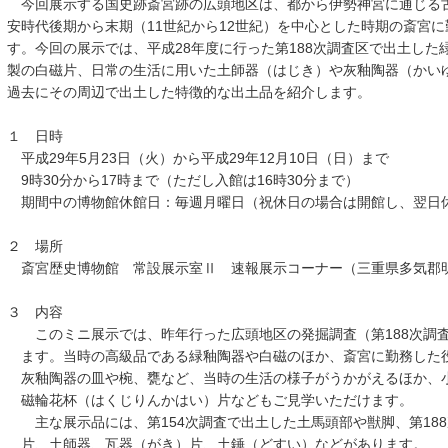
今回展示する国史跡斎宮跡の広頭地区は、都から伊勢神宮に通じる
安時代後期から末期（11世紀から12世紀）を中心とした時期の斎宮
す。今回の展示では、平成28年度に行った第188次調査区で出土し
製の白磁片、日常の生活に用いた土師器（はじき）や灰釉陶器（かい
過去にその周辺で出土した特徴的な出土品を紹介します。
１ 日時
平成29年5月23日（火）から平成29年12月10日（日）まで
9時30分から17時まで（ただし入館は16時30分まで）
期間中の博物館休館日：毎週月曜日（祝休日の場合は開館し、翌日
２ 場所
斎宮歴史博物館 常設展示室Ⅱ 速報展示コーナー（三重県多気郡明
３ 内容
このミニ展示では、昨年行った広頭地区の発掘調査（第188次調査
ます。当時の高級品である緑釉陶器や白磁のほか、斎宮に勤務した
灰釉陶器の皿や椀、甕など、当時の生活の様子がうかがえるほか、
磁輪花杯（はくじりんかはい）片などもご見学いただけます。
主な展示品には、第154次調査で出土した土馬頭部や獣脚、第18
片、土師器、瓦器（がき）片、土錘（どすい）などがあります。