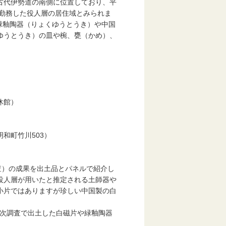
古代伊勢道の南側に位置しており、平
に勤務した役人層の居住域とみられま
た緑釉陶器（りょくゆうとうき）や中国
ゆうとうき）の皿や椀、甕（かめ）、
休館）
和町竹川503）
）の成果を出土品とパネルで紹介し
役人層が用いたと推定される土師器や
小片ではありますが珍しい中国製の白
8次調査で出土した白磁片や緑釉陶器