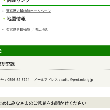
関連リンク
斎宮歴史博物館ホームページ
地図情報
斎宮歴史博物館
／
周辺地図
先
査研究課
：0596-52-3724
メールアドレス：
saiku@pref.mie.lg.jp
ためにみなさまのご意見をお聞かせください