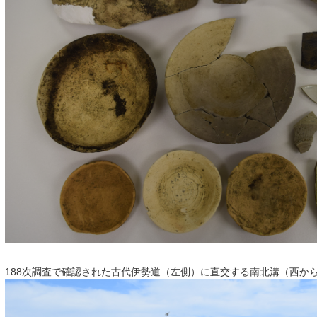
188次調査で確認された古代伊勢道（左側）に直交する南北溝（西か