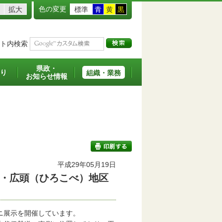
色の変更
拡大
標準
青
黄
黒
ト内検索
県政・
り
組織・業務
お知らせ情報
平成29年05月19日
・広頭（ひろこべ）地区
印刷する
ニ展示を開催しています。