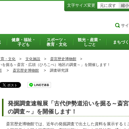
文字サイズ変更
元に戻す
縮小
サイ
健康・福祉・
スポーツ・
観光・産業・
犯
まちづく
子ども
教育・文化
しごと
教育・文化
>
文化施設
>
斎宮歴史博物館
>
を掘る～斎宮・広頭（ひろこべ）地区の調査～」を開催します！
部
>
斎宮歴史博物館
>
調査研究課
発掘調査速報展「古代伊勢道沿いを掘る～斎宮
の調査～」を開催します！
斎宮歴史博物館では、近年の発掘調査で出土した資料を展示するミ