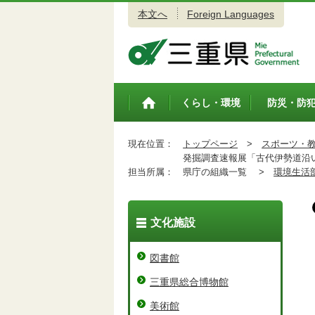
本文へ
Foreign Languages
三重県公式ウェブサイト
くらし・環境
防災・防
トップペ
ージ
現在位置：
トップページ
>
スポーツ・
発掘調査速報展「古代伊勢道沿い
担当所属：
県庁の組織一覧 >
環境生活
文化施設
図書館
三重県総合博物館
美術館