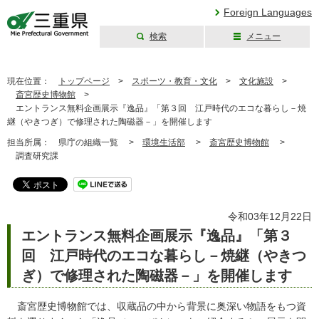
Foreign Languages
検索
メニュー
三重県公式ウェブ
サイト
現在位置：
トップページ
>
スポーツ・教育・文化
>
文化施設
>
斎宮歴史博物館
>
エントランス無料企画展示『逸品』「第３回 江戸時代のエコな暮らし－焼
継（やきつぎ）で修理された陶磁器－」を開催します
担当所属：
県庁の組織一覧 >
環境生活部
>
斎宮歴史博物館
>
調査研究課
令和03年12月22日
エントランス無料企画展示『逸品』「第３
回 江戸時代のエコな暮らし－焼継（やきつ
ぎ）で修理された陶磁器－」を開催します
斎宮歴史博物館では、収蔵品の中から背景に奥深い物語をもつ資