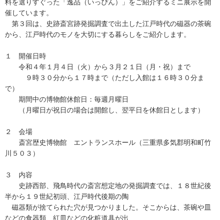
料を選りすぐった「逸品（いっぴん）」をご紹介するミニ展示を開
催しています。
第３回は、史跡斎宮跡発掘調査で出土した江戸時代の磁器の茶碗
から、江戸時代のモノを大切にする暮らしをご紹介します。
１ 開催日時
令和４年１月４日（火）から３月２１日（月・祝）まで
９時３０分から１７時まで（ただし入館は１６時３０分ま
で）
期間中の博物館休館日：毎週月曜日
（月曜日が祝日の場合は開館し、翌平日を休館日とします）
２ 会場
斎宮歴史博物館 エントランスホール（三重県多気郡明和町竹
川５０３）
３ 内容
史跡西部、飛鳥時代の斎宮想定地の発掘調査では、１８世紀後
半から１９世紀初頭、江戸時代後期の陶
磁器類が捨てられた穴が見つかりました。そこからは、茶碗や皿
などの食器類、紅皿などの化粧道具が出