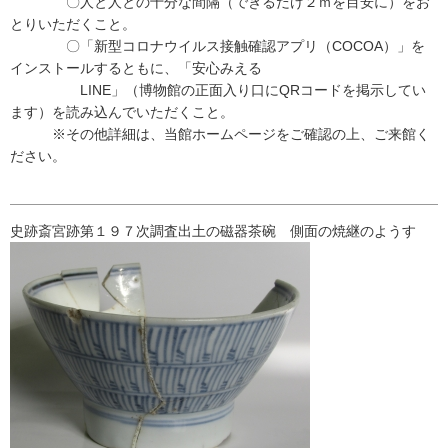
〇人と人との十分な間隔（できるだけ２ｍを目安に）をお
とりいただくこと。
〇「新型コロナウイルス接触確認アプリ（COCOA）」を
インストールするともに、「安心みえる
LINE」（博物館の正面入り口にQRコードを掲示してい
ます）を読み込んでいただくこと。
※その他詳細は、当館ホームページをご確認の上、ご来館く
ださい。
史跡斎宮跡第１９７次調査出土の磁器茶碗 側面の焼継のようす