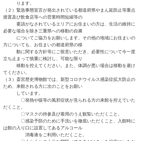
ります。
（２）緊急事態宣言が発出されている都道府県やまん延防止等重点
措置及び飲食店等への営業時間短縮等の
要請がなされているエリアにお住まいの方は、生活の維持に
必要な場合を除き三重県への移動の自粛
についてご協力をお願いします。その他の地域にお住まいの
方についても、お住まいの都道府県の移
動に関する方針等にご留意いただき、必要性について今一度
立ち止まって慎重に検討し、可能な限り
移動を控えてください。また、体調が悪い場合は移動を避け
てください。
（３）斎宮歴史博物館では、新型コロナウイルス感染症拡大防止の
ため、来館される方に次のことをお願い
しています。
〇発熱や咳等の風邪症状が見られる方の来館を控えていた
だくこと。
〇マスクの持参及び着用のうえ観覧いただくこと。
〇感染予防のために手洗いを徹底いただくこと、入館時に
は館の入り口に設置してあるアルコール
消毒液をご利用いただくこと。