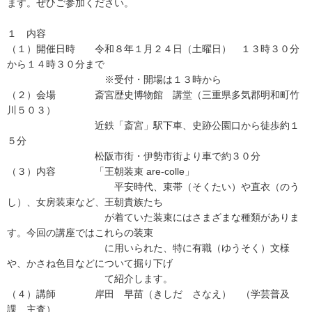
ます。ぜひご参加ください。
１ 内容
（１）開催日時 令和８年１月２４日（土曜日） １３時３０分
から１４時３０分まで
※受付・開場は１３時から
（２）会場 斎宮歴史博物館 講堂（三重県多気郡明和町竹
川５０３）
近鉄「斎宮」駅下車、史跡公園口から徒歩約１
５分
松阪市街・伊勢市街より車で約３０分
（３）内容 「王朝装束 are-colle」
平安時代、束帯（そくたい）や直衣（のう
し）、女房装束など、王朝貴族たち
が着ていた装束にはさまざまな種類がありま
す。今回の講座ではこれらの装束
に用いられた、特に有職（ゆうそく）文様
や、かさね色目などについて掘り下げ
て紹介します。
（４）講師 岸田 早苗（きしだ さなえ） （学芸普及
課 主査）