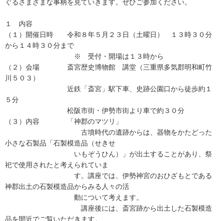
ぐるさまざまな事柄を見ていきます。ぜひご参加ください。
１ 内容
（１）開催日時 令和８年５月２３日（土曜日） １３時３０分
から１４時３０分まで
※ 受付・開場は１３時から
（２）会場 斎宮歴史博物館 講堂（三重県多気郡明和町竹
川５０３）
近鉄「斎宮」駅下車、史跡公園口から徒歩約１
５分
松阪市街・伊勢市街より車で約３０分
（３）内容 「神郡のマツリ」
古墳時代の遺跡からは、器物をかたどった
小さな石製品「石製模造品（せきせ
いもぞうひん）」が出土することがあり、祭
祀で使用されたと考えられていま
す。講座では、伊勢神宮のおひざもとである
神郡出土の石製模造品からみる人々の活
動について考えます。
講座後には、斎宮跡から出土した石製模造
品を間近でご覧いただきます。