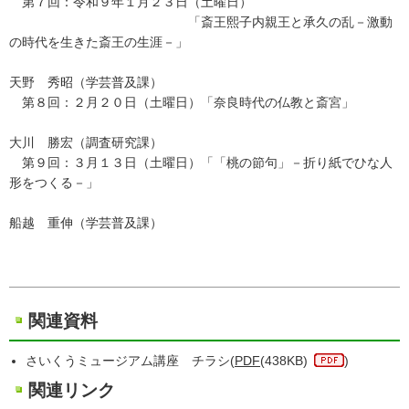
第７回：令和９年１月２３日（土曜日）
「斎王熙子内親王と承久の乱－激動
の時代を生きた斎王の生涯－」
天野 秀昭（学芸普及課）
第８回：２月２０日（土曜日）「奈良時代の仏教と斎宮」
大川 勝宏（調査研究課）
第９回：３月１３日（土曜日）「「桃の節句」－折り紙でひな人
形をつくる－」
船越 重伸（学芸普及課）
関連資料
さいくうミュージアム講座 チラシ(
PDF
(438KB)
)
関連リンク