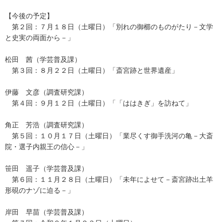
【今後の予定】
第２回：７月１８日（土曜日）「別れの御櫛のものがたり－文学
と史実の両面から－」
松田 茜（学芸普及課）
第３回：８月２２日（土曜日）「斎宮跡と世界遺産」
伊藤 文彦（調査研究課）
第４回：９月１２日（土曜日）「「ははきぎ」を訪ねて」
角正 芳浩（調査研究課）
第５回：１０月１７日（土曜日）「業尽くす御手洗河の亀－大斎
院・選子内親王の信心－」
笹田 遥子（学芸普及課）
第６回：１１月２８日（土曜日）「未年によせて－斎宮跡出土羊
形硯のナゾに迫る－」
岸田 早苗（学芸普及課）