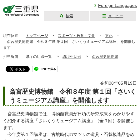
Foreign Languages
検索
メニュー
三重県公式ウェブ
サイト
現在位置：
トップページ
>
スポーツ・教育・文化
>
文化
>
斎宮歴史博物館 令和８年度 第１回「さいくうミュージアム講座」を開催し
ます
担当所属：
県庁の組織一覧 >
環境生活部
>
斎宮歴史博物館
令和08年05月19日
斎宮歴史博物館 令和８年度 第１回「さいく
うミュージアム講座」を開催します
斎宮歴史博物館では、博物館職員が日頃の研究成果をわかりやす
く紹介する講座「さいくうミュージアム講座」（全９回）を開催し
ます。
今年度第１回講座は、古墳時代のマツリの道具・石製模造品をめ