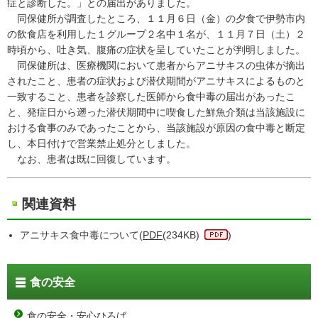
症と診断した。」との届出がありました。
同保健所が調査したところ、１１月６日（金）の夕食で伊勢市内
の飲食店を利用した１グループ２名中１名が、１１月７日（土）２
時頃から、吐き気、腹痛の症状を呈していたことが判明しました。
同保健所は、医療機関において患者からアニサキスの虫体が摘出
されたこと、患者の症状および潜伏期間がアニサキスによるものと
一致すること、患者を診察した医師から食中毒の届出があったこ
と、発症日から遡った潜伏期間中に喫食した鮮魚介類は当該施設に
おける食事のみであったことから、当該施設が原因の食中毒と断定
し、本日付けで営業禁止処分としました。
なお、患者は既に回復しています。
関連資料
アニサキス食中毒について(
PDF
(234KB)
)
食の安全
食の安全・安心ひろば