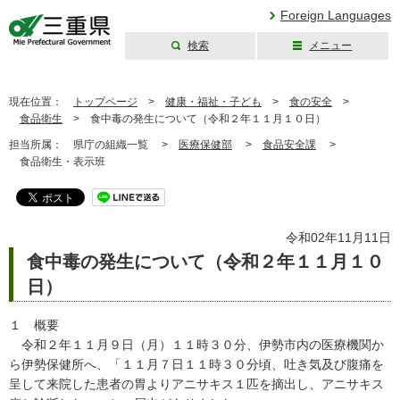
Foreign Languages
検索
メニュー
三重県公式ウェブ
サイト
現在位置：
トップページ
>
健康・福祉・子ども
>
食の安全
>
食品衛生
>
食中毒の発生について（令和２年１１月１０日）
担当所属：
県庁の組織一覧 >
医療保健部
>
食品安全課
>
食品衛生・表示班
令和02年11月11日
食中毒の発生について（令和２年１１月１０
日）
１ 概要
令和２年１１月９日（月）１１時３０分、伊勢市内の医療機関か
ら伊勢保健所へ、「１１月７日１１時３０分頃、吐き気及び腹痛を
呈して来院した患者の胃よりアニサキス１匹を摘出し、アニサキス