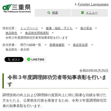
Foreign Languages
検索
メニュー
三重県公式ウェブ
サイト
現在位置：
トップページ
>
健康・福祉・子ども
>
食の安全
>
食品衛生
>
食品衛生関係表彰
>
令和３年度調理師功労者等知事表彰を行います
担当所属：
県庁の組織一覧 >
医療保健部
>
食品安全課
>
食品衛生・表示班
令和03年05月25日
令和３年度調理師功労者等知事表彰を行いま
す
調理技術の向上および調理師の資質向上に特に顕著な功績を挙げた
方をたたえ、公衆衛生行政を推進するため、令和３年度調理師功労
者の知事表彰を行います。