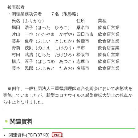
被表彰者
・調理業務功労者 ７名（敬称略）
氏名（ふりがな） 住所 業種
堀田 浩子（ほった ひろこ） 桑名市 飲食店営業
片山 一也（かたやま かずや）四日市市 飲食店営業
藤井 俊孝（ふじい としたか）鈴鹿市 飲食店営業
野前 茂則（のまえ しげのり）津市 飲食店営業
村田 武浩（むらた たけひろ）松阪市 飲食店営業
橋爪 淳子（はしづめ あつこ）志摩市 飲食店営業
藤本 民郎（ふじもと たみお）名張市 飲食店営業
※例年、一般社団法人三重県調理師連合会総会において表彰式を
実施していましたが、新型コロナウイルス感染症拡大防止の観点か
ら中止となりました。
関連資料
関連資料(
PDF
(37KB)
)