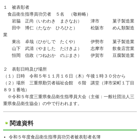
１ 被表彰者
食品衛生指導員功労者 ５名 （敬称略）
岩脇 正尚（いわわき まさなお） 津市 菓子製造業
田中 博仁（たなか ひろひと） 松阪市 めん類製造
業
東出 卓哉（ひがしで たくや） 伊勢市 菓子製造業
山下 武清（やました たけきよ） 志摩市 飲食店営業
恒岡 信政（つねおか のぶまさ） 伊賀市 豆腐製造業
２ 表彰日時及び場所
（１）日時 令和５年１１月１６日（木）午後１時３０分から
（２）場所 三重県勤労者福祉会館 ６階 講堂（津市栄町１丁目
８９１番地）
※令和５年度三重県食品衛生指導員大会（主催：一般社団法人三
重県食品衛生協会）の中で行われます。
関連資料
令和５年度食品衛生指導員功労者被表彰者名簿