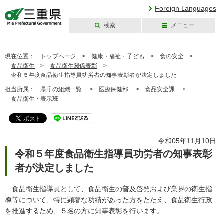
Foreign Languages
検索
メニュー
三重県公式ウェブ
サイト
現在位置：
トップページ
>
健康・福祉・子ども
>
食の安全
>
食品衛生
>
食品衛生関係表彰
>
令和５年度食品衛生指導員功労者の知事表彰者が決定しました
担当所属：
県庁の組織一覧 >
医療保健部
>
食品安全課
>
食品衛生・表示班
令和05年11月10日
令和５年度食品衛生指導員功労者の知事表彰
者が決定しました
食品衛生指導員として、食品衛生の普及啓発および業界の衛生指
導等について、特に顕著な功績があった方をたたえ、食品衛生行政
を推進するため、５名の方に知事表彰を行います。