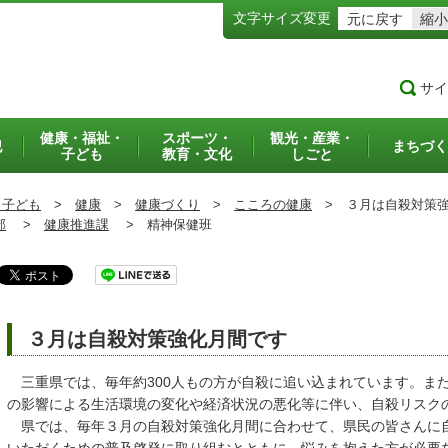
文字サイズ変更
元に戻す
縮小
サイ
健康・福祉・
スポーツ・
観光・産業・
犯
まちづく
子ども
教育・文化
しごと
・子ども
>
健康
>
健康づくり
>
こころの健康
>
３月は自殺対策強
部
>
健康推進課
>
精神保健班
３月は自殺対策強化月間です
三重県では、毎年約300人もの方が自殺に追い込まれています。ま
の影響による生活環境の変化や経済状況の悪化等に伴い、自殺リスク
県では、毎年３月の自殺対策強化月間に合わせて、県民の皆さんに