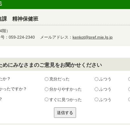
先
進課 精神保健班
4階）
：059-224-2340
メールアドレス：
kenkot@pref.mie.lg.jp
ためにみなさまのご意見をお聞かせください
たか？
充分だった
ふつう
かったですか？
分かりやすかった
ふつう
？
すぐに見つかった
ふつう