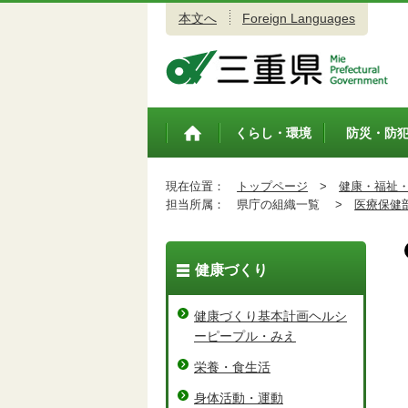
本文へ
Foreign Languages
三重県公式ウェブサイト
くらし・環境
防災・防
トップペ
ージ
現在位置：
トップページ
>
健康・福祉
担当所属：
県庁の組織一覧 >
医療保健
健康づくり
健康づくり基本計画ヘルシ
ーピープル・みえ
栄養・食生活
身体活動・運動