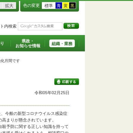
色の変更
拡大
標準
青
黄
黒
ト内検索
県政・
り
組織・業務
お知らせ情報
化月間です
令和05年02月25日
印刷する
た、今般の新型コロナウイルス感染症
の高まりが懸念されています。
自殺予防に関する正しい知識を持って