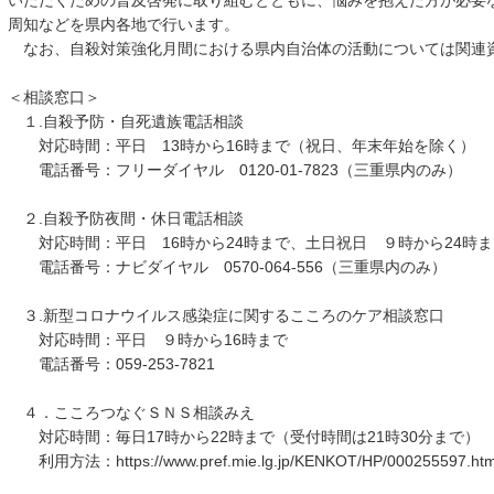
いただくための普及啓発に取り組むとともに、悩みを抱えた方が必要
周知などを県内各地で行います。
なお、自殺対策強化月間における県内自治体の活動については関連
＜相談窓口＞
１.自殺予防・自死遺族電話相談
対応時間：平日 13時から16時まで（祝日、年末年始を除く）
電話番号：フリーダイヤル 0120-01-7823（三重県内のみ）
２.自殺予防夜間・休日電話相談
対応時間：平日 16時から24時まで、土日祝日 ９時から24時ま
電話番号：ナビダイヤル 0570-064-556（三重県内のみ）
３.新型コロナウイルス感染症に関するこころのケア相談窓口
対応時間：平日 ９時から16時まで
電話番号：059-253-7821
４．こころつなぐＳＮＳ相談みえ
対応時間：毎日17時から22時まで（受付時間は21時30分まで）
利用方法：https://www.pref.mie.lg.jp/KENKOT/HP/000255597.ht