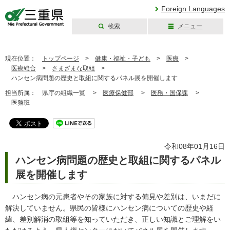
Foreign Languages
検索
メニュー
三重県公式ウェブ
サイト
現在位置：
トップページ
>
健康・福祉・子ども
>
医療
>
医療総合
>
さまざまな取組
>
ハンセン病問題の歴史と取組に関するパネル展を開催します
担当所属：
県庁の組織一覧 >
医療保健部
>
医務・国保課
>
医務班
令和08年01月16日
ハンセン病問題の歴史と取組に関するパネル
展を開催します
ハンセン病の元患者やその家族に対する偏見や差別は、いまだに
解決していません。県民の皆様にハンセン病についての歴史や経
緯、差別解消の取組等を知っていただき、正しい知識とご理解をい