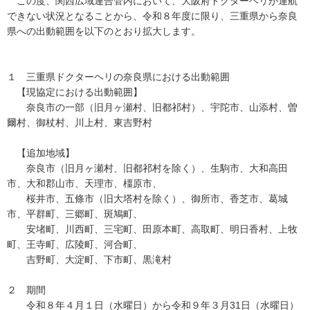
この度、関西広域連合管内において、大阪府ドクターヘリが運航
できない状況となることから、令和８年度に限り、三重県から奈良
県への出動範囲を以下のとおり拡大します。
１ 三重県ドクターヘリの奈良県における出動範囲
【現協定における出動範囲】
奈良市の一部（旧月ヶ瀬村、旧都祁村）、宇陀市、山添村、曽
爾村、御杖村、川上村、東吉野村
【追加地域】
奈良市（旧月ヶ瀬村、旧都祁村を除く）、生駒市、大和高田
市、大和郡山市、天理市、橿原市、
桜井市、五條市（旧大塔村を除く）、御所市、香芝市、葛城
市、平群町、三郷町、斑鳩町、
安堵町、川西町、三宅町、田原本町、高取町、明日香村、上牧
町、王寺町、広陵町、河合町、
吉野町、大淀町、下市町、黒滝村
２ 期間
令和８年４月１日（水曜日）から令和９年３月31日（水曜日）