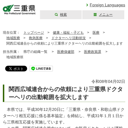
Foreign Languages
検索
メニュー
三重県公式ウェブ
サイト
現在位置：
トップページ
>
健康・福祉・子ども
>
医療
>
地域医療
>
救急医療
>
ドクターヘリ活動状況
>
関西広域連合からの依頼により三重県ドクターヘリの出動範囲を拡大します
担当所属：
県庁の組織一覧 >
医療保健部
>
医療政策課
>
地域医療班
令和08年04月02日
関西広域連合からの依頼により三重県ドクタ
ーヘリの出動範囲を拡大します
本県では、平成30年12月20日に「三重県・奈良県・和歌山県ドク
ターヘリ相互応援に係る基本協定」を締結し、平成31年１月１日か
ら三県相互応援を実施しています。