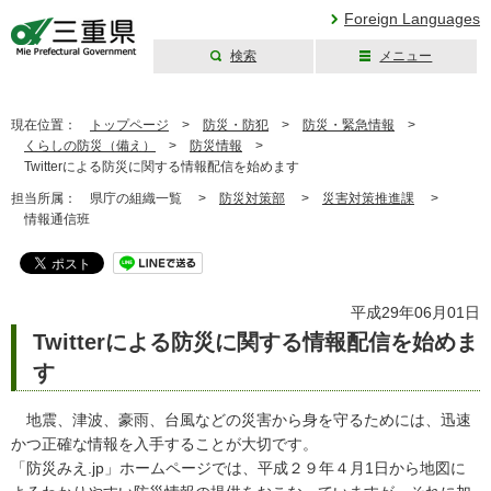
Foreign Languages
検索
メニュー
三重県公式ウェブ
サイト
現在位置：
トップページ
>
防災・防犯
>
防災・緊急情報
>
くらしの防災（備え）
>
防災情報
>
Twitterによる防災に関する情報配信を始めます
担当所属：
県庁の組織一覧 >
防災対策部
>
災害対策推進課
>
情報通信班
平成29年06月01日
Twitterによる防災に関する情報配信を始めま
す
地震、津波、豪雨、台風などの災害から身を守るためには、迅速
かつ正確な情報を入手することが大切です。
「防災みえ.jp」ホームページでは、平成２９年４月1日から地図に