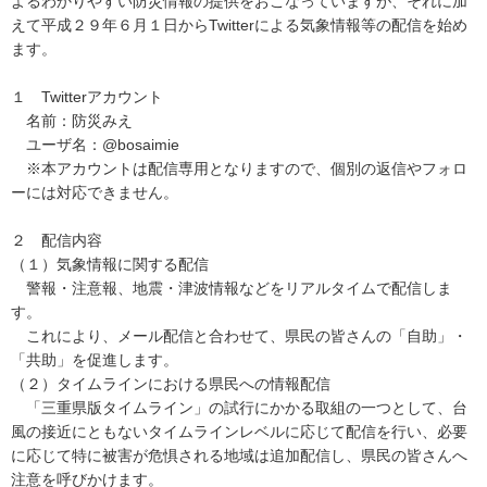
よるわかりやすい防災情報の提供をおこなっていますが、それに加
えて平成２９年６月１日からTwitterによる気象情報等の配信を始め
ます。
１ Twitterアカウント
名前：防災みえ
ユーザ名：@bosaimie
※本アカウントは配信専用となりますので、個別の返信やフォロ
ーには対応できません。
２ 配信内容
（１）気象情報に関する配信
警報・注意報、地震・津波情報などをリアルタイムで配信しま
す。
これにより、メール配信と合わせて、県民の皆さんの「自助」・
「共助」を促進します。
（２）タイムラインにおける県民への情報配信
「三重県版タイムライン」の試行にかかる取組の一つとして、台
風の接近にともないタイムラインレベルに応じて配信を行い、必要
に応じて特に被害が危惧される地域は追加配信し、県民の皆さんへ
注意を呼びかけます。