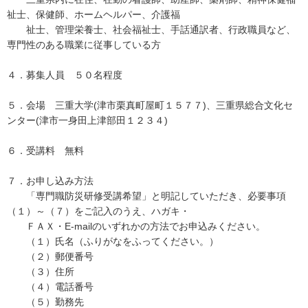
祉士、保健師、ホームヘルパー、介護福
祉士、管理栄養士、社会福祉士、手話通訳者、行政職員など、
専門性のある職業に従事している方
４．募集人員 ５０名程度
５．会場 三重大学(津市栗真町屋町１５７７)、三重県総合文化セ
ンター(津市一身田上津部田１２３４)
６．受講料 無料
７．お申し込み方法
「専門職防災研修受講希望」と明記していただき、必要事項
（１）～（７）をご記入のうえ、ハガキ・
ＦＡＸ・E-mailのいずれかの方法でお申込みください。
（１）氏名（ふりがなをふってください。）
（２）郵便番号
（３）住所
（４）電話番号
（５）勤務先