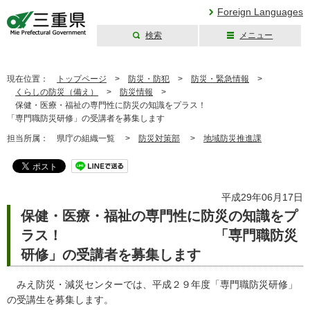
Foreign Languages
検索
メニュー
三重県公式ウェブ
サイト
現在位置：
トップページ
>
防災・防犯
>
防災・緊急情報
>
くらしの防災（備え）
>
防災情報
>
保健・医療・福祉の専門性に防災の知識をプラス！
「専門職防災研修」の受講者を募集します
担当所属：
県庁の組織一覧 >
防災対策部
>
地域防災推進課
平成29年06月17日
保健・医療・福祉の専門性に防災の知識をプ
ラス！ 「専門職防災
研修」の受講者を募集します
みえ防災・減災センターでは、平成２９年度「専門職防災研修」
の受講生を募集します。