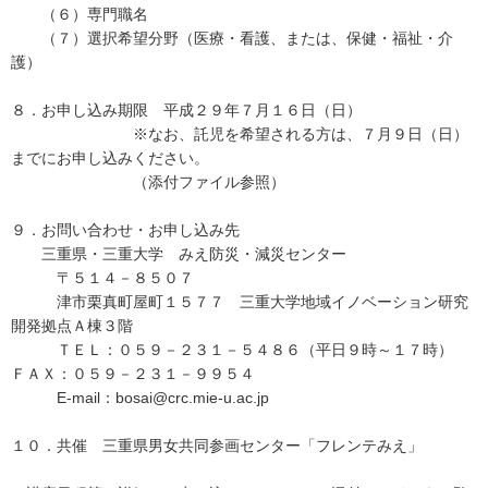
（６）専門職名
（７）選択希望分野（医療・看護、または、保健・福祉・介
護）
８．お申し込み期限 平成２９年７月１６日（日）
※なお、託児を希望される方は、７月９日（日）
までにお申し込みください。
（添付ファイル参照）
９．お問い合わせ・お申し込み先
三重県・三重大学 みえ防災・減災センター
〒５１４－８５０７
津市栗真町屋町１５７７ 三重大学地域イノベーション研究
開発拠点Ａ棟３階
ＴＥＬ：０５９－２３１－５４８６（平日９時～１７時）
ＦＡＸ：０５９－２３１－９９５４
E-mail：bosai@crc.mie-u.ac.jp
１０．共催 三重県男女共同参画センター「フレンテみえ」