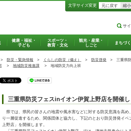
文字サイズ変更
元に戻す
縮小
サイ
健康・福祉・
スポーツ・
観光・産業・
犯
まちづく
子ども
教育・文化
しごと
>
防災・緊急情報
>
くらしの防災（備え）
>
防災啓発
>
三重県防
部
>
地域防災推進課
>
地域防災力向上班
三重県防災フェスinイオン伊賀上野店を開催し
県では、県民の皆さんの地震や風水害などに対する防災意識を高め
り一層促進するため、関係団体と協力し、下記のとおり防災啓発イベン
上野店」を開催します。