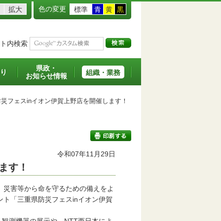
色の変更
拡大
標準
青
黄
黒
ト内検索
県政・
り
組織・業務
お知らせ情報
災フェスinイオン伊賀上野店を開催します！
令和07年11月29日
ます！
印刷する
、災害等から命を守るための備えをよ
ト「三重県防災フェスinイオン伊賀