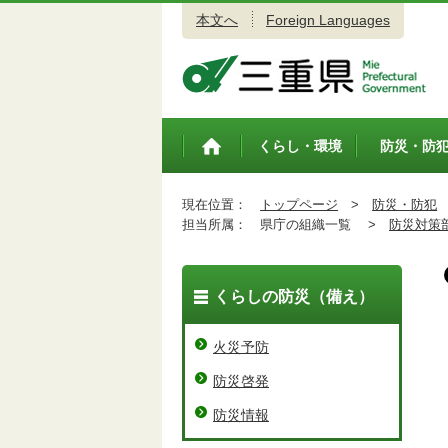
本文へ
Foreign Languages
三重県公式ウェブサイト
くらし・環境
防災・防
トップペ
ージ
現在位置：
トップページ
>
防災・防犯
担当所属：
県庁の組織一覧 >
防災対策
くらしの防災（備え）
火災予防
防災啓発
防災情報