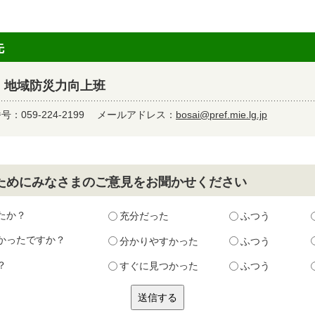
先
 地域防災力向上班
：059-224-2199
メールアドレス：
bosai@pref.mie.lg.jp
ためにみなさまのご意見をお聞かせください
たか？
充分だった
ふつう
かったですか？
分かりやすかった
ふつう
？
すぐに見つかった
ふつう