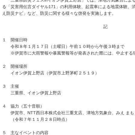
「三重県防災フェスinイオン伊賀上野店」では、津地方気象台による
る「災害用伝言ダイヤル171」の利用体験、起震車による地震体験、
え防災ナビ」など、防災に関する様々な啓発を実施します。
記
１ 開催日時
令和８年１月１７日（土曜日）午前１０時から午後３時まで
※伊賀市に大雨警報や暴風警報等が発表された際には、中止する
２ 開催場所
イオン伊賀上野店（伊賀市上野茅町２５１９）
３ 主催
三重県、イオン伊賀上野店
４ 協力（五十音順）
伊賀市、NTT西日本株式会社三重支店、津地方気象台、みえ まも
（令和７年１１月２８日時点）
５ 主なイベントの内容