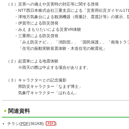
（１）災害への備えや災害時の対応等に関する啓発
・NTT西日本株式会社三重支店による「災害用伝言ダイヤル17
・津地方気象台による観測機器（雨量計、震度計等）の展示、防
・伊賀市による防災啓発
・みえ まもりたいによる災害VR体験
・三重県による防災啓発
「みえ防災ナビ」、「消防団」、「国民保護」、「南海トラフ
「住宅の振動実験装置体験・木造住宅の耐震化」
（２）起震車による地震体験
※雨天の際は中止する場合があります。
（３）キャラクターとの記念撮影
県防災キャラクター「なまず博士」
気象庁キャラクター「はれるん」
関連資料
チラシ(
PDF
(361KB)
)