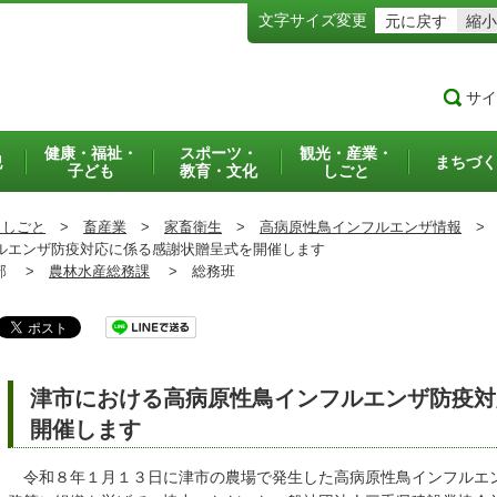
文字サイズ変更
元に戻す
縮小
サイ
健康・福祉・
スポーツ・
観光・産業・
犯
まちづく
子ども
教育・文化
しごと
・しごと
>
畜産業
>
家畜衛生
>
高病原性鳥インフルエンザ情報
>
エンザ防疫対応に係る感謝状贈呈式を開催します
部 >
農林水産総務課
>
総務班
津市における高病原性鳥インフルエンザ防疫対
開催します
令和８年１月１３日に津市の農場で発生した高病原性鳥インフルエ