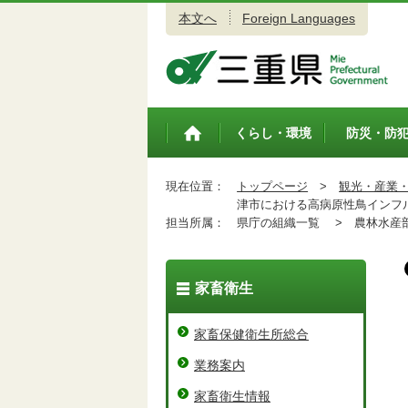
本文へ
Foreign Languages
三重県公式ウェブサイト
くらし・環境
防災・防
トップペ
ージ
現在位置：
トップページ
>
観光・産業
津市における高病原性鳥インフル
担当所属：
県庁の組織一覧 >
農林水産
家畜衛生
家畜保健衛生所総合
業務案内
家畜衛生情報