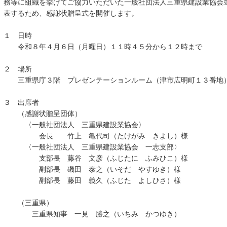
務等に組織を挙げてご協力いただいた一般社団法人三重県建設業協会
表するため、感謝状贈呈式を開催します。
１ 日時
令和８年４月６日（月曜日）１１時４５分から１２時まで
２ 場所
三重県庁３階 プレゼンテーションルーム（津市広明町１３番地
３ 出席者
（感謝状贈呈団体）
〈一般社団法人 三重県建設業協会〉
会長 竹上 亀代司（たけがみ きよし）様
〈一般社団法人 三重県建設業協会 一志支部〉
支部長 藤谷 文彦（ふじたに ふみひこ）様
副部長 磯田 泰之（いそだ やすゆき）様
副部長 藤田 義久（ふじた よしひさ）様
（三重県）
三重県知事 一見 勝之（いちみ かつゆき）