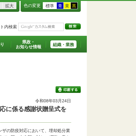
色の変更
拡大
標準
青
黄
黒
ト内検索
県政・
り
組織・業務
お知らせ情報
令和08年03月24日
応に係る感謝状贈呈式を
印刷する
ンザの防疫対応において、埋却処分業