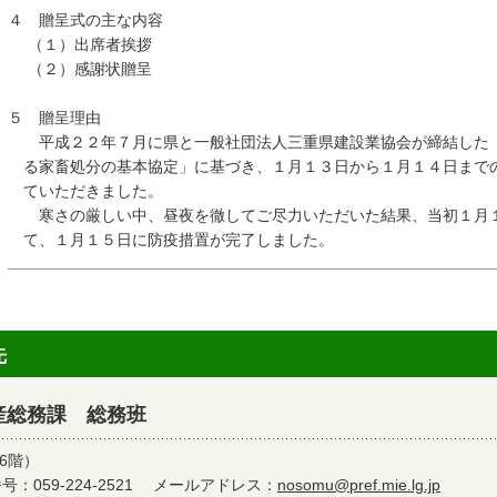
４ 贈呈式の主な内容
（１）出席者挨拶
（２）感謝状贈呈
５ 贈呈理由
平成２２年７月に県と一般社団法人三重県建設業協会が締結した「
る家畜処分の基本協定」に基づき、１月１３日から１月１４日まで
ていただきました。
寒さの厳しい中、昼夜を徹してご尽力いただいた結果、当初１月
て、１月１５日に防疫措置が完了しました。
先
産総務課 総務班
6階）
：059-224-2521
メールアドレス：
nosomu@pref.mie.lg.jp