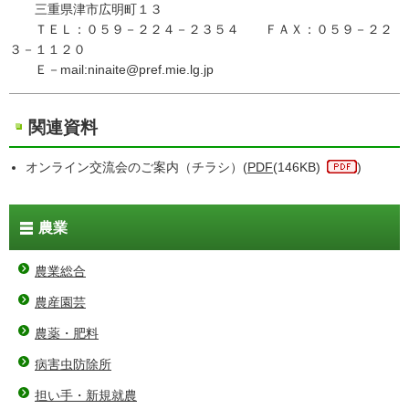
三重県津市広明町１３
ＴＥＬ：０５９－２２４－２３５４ ＦＡＸ：０５９－２２
３－１１２０
Ｅ－mail:ninaite@pref.mie.lg.jp
関連資料
オンライン交流会のご案内（チラシ）(
PDF
(146KB)
)
農業
農業総合
農産園芸
農薬・肥料
病害虫防除所
担い手・新規就農