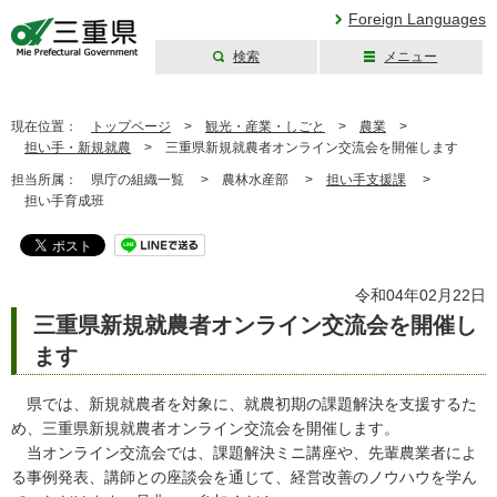
Foreign Languages
検索
メニュー
三重県公式ウェブ
サイト
現在位置：
トップページ
>
観光・産業・しごと
>
農業
>
担い手・新規就農
>
三重県新規就農者オンライン交流会を開催します
担当所属：
県庁の組織一覧 >
農林水産部 >
担い手支援課
>
担い手育成班
令和04年02月22日
三重県新規就農者オンライン交流会を開催し
ます
県では、新規就農者を対象に、就農初期の課題解決を支援するた
め、三重県新規就農者オンライン交流会を開催します。
当オンライン交流会では、課題解決ミニ講座や、先輩農業者によ
る事例発表、講師との座談会を通じて、経営改善のノウハウを学ん