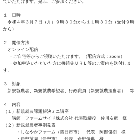
でいただけます。是非、ご参加ください。
１ 日時
令和４年３月７日（月）９時３０分から１１時３０分（受付９時
から）
２ 開催方法
オンライン配信
・ご自宅等からご視聴いただけます。（配信方式：zoom）
・参加申込いただいた方に接続先ＵＲＬ等のご案内を送付しま
す。
３ 対象
新規就農者、新規就農希望者、行政職員（新規就農担当者） 等
４ 内容
（１）新規就農課題解決ミニ講座
講師 ファームサイド株式会社 代表取締役 佐川友彦 様
（２）新規就農者事例発表
・しなやかファーム（四日市市） 代表 阿部俊樹 様
・伊勢苺園（伊勢市） 代表 倉野佳典 様