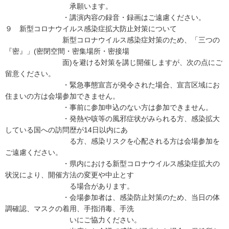
承願います。
・講演内容の録音・録画はご遠慮ください。
９ 新型コロナウイルス感染症拡大防止対策について
新型コロナウイルス感染症対策のため、「三つの
『密』」(密閉空間・密集場所・密接場
面)を避ける対策を講じ開催しますが、次の点にご
留意ください。
・緊急事態宣言が発令された場合、宣言区域にお
住まいの方は会場参加できません。
・事前に参加申込のない方は参加できません。
・発熱や咳等の風邪症状がみられる方、感染拡大
している国への訪問歴が14日以内にあ
る方、感染リスクを心配される方は会場参加を
ご遠慮ください。
・県内における新型コロナウイルス感染症拡大の
状況により、開催方法の変更や中止とす
る場合があります。
・会場参加者は、感染防止対策のため、当日の体
調確認、マスクの着用、手指消毒、手洗
いにご協力ください。