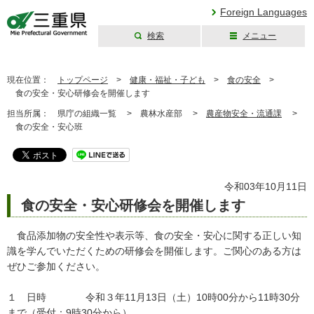
Foreign Languages
検索
メニュー
三重県公式ウェブ
サイト
現在位置：
トップページ
>
健康・福祉・子ども
>
食の安全
>
食の安全・安心研修会を開催します
担当所属：
県庁の組織一覧 >
農林水産部 >
農産物安全・流通課
>
食の安全・安心班
令和03年10月11日
食の安全・安心研修会を開催します
食品添加物の安全性や表示等、食の安全・安心に関する正しい知
識を学んでいただくための研修会を開催します。ご関心のある方は
ぜひご参加ください。
１ 日時 令和３年11月13日（土）10時00分から11時30分
まで（受付：9時30分から）