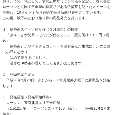
おり、その一環として、伊勢志摩サミット開催を記念し、株式会社
ローソンと共同で三重県の特産品である伊勢茶を使ったスイーツを
開発し、10月から７か月連続で毎月新商品を発売しています。
この度、以下のとおり第６弾の商品発売を行います。
１ 伊勢茶スイーツ第６弾（３月発売）の概要
「ぎゅっと伊勢茶～ほろにが仕立て～」 販売価格：150円（税
込）
：伊勢茶とホワイトチョコレートを混ぜ込んだ生地に、かのこ豆
（小豆）を散り
ばめて焼き上げました。
濃厚な伊勢茶の香りとほろ苦さが楽しめます。
２ 発売開始予定日
平成28年3月29日（火）から ※毎月最終火曜日に新商品を発売
します。
３ 発売店舗（発売開始時点）
ローソン 東海北陸エリア全店舗
（1,512店舗、「ローソンストア100」除く。）（平成28年2月末
時点）