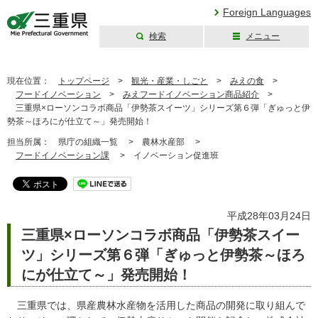
Foreign Languages
検索
メニュー
三重県公式ウェブ
サイト
現在位置：
トップページ
>
観光・産業・しごと
>
みえの食
>
フードイノベーション
>
みえフードイノベーション商品紹介
>
三重県×ローソンコラボ商品「伊勢茶スイーツ」シリーズ第６弾「ぎゅっと伊
勢茶～ほろにが仕立て～」発売開始！
担当所属：
県庁の組織一覧 >
農林水産部 >
フードイノベーション課
>
イノベーション促進班
平成28年03月24日
三重県×ローソンコラボ商品「伊勢茶スイー
ツ」シリーズ第６弾「ぎゅっと伊勢茶～ほろ
にが仕立て～」発売開始！
三重県では、県産農林水産物を活用した商品の開発に取り組んで