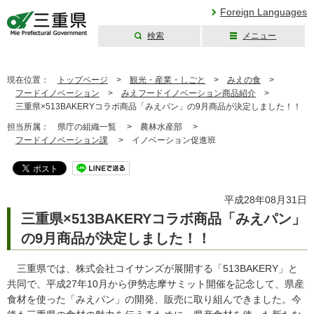
Foreign Languages
検索
メニュー
三重県公式ウェブ
サイト
現在位置：
トップページ
>
観光・産業・しごと
>
みえの食
>
フードイノベーション
>
みえフードイノベーション商品紹介
>
三重県×513BAKERYコラボ商品「みえパン」の9月商品が決定しました！！
担当所属：
県庁の組織一覧 >
農林水産部 >
フードイノベーション課
>
イノベーション促進班
平成28年08月31日
三重県×513BAKERYコラボ商品「みえパン」
の9月商品が決定しました！！
三重県では、株式会社コイサンズが展開する「513BAKERY」と
共同で、平成27年10月から伊勢志摩サミット開催を記念して、県産
食材を使った「みえパン」の開発、販売に取り組んできました。今