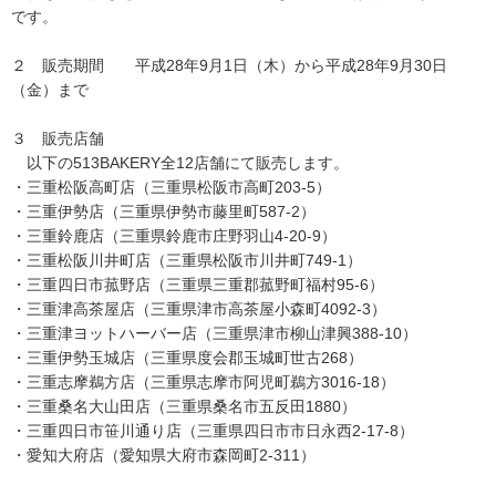
です。
２ 販売期間 平成28年9月1日（木）から平成28年9月30日
（金）まで
３ 販売店舗
以下の513BAKERY全12店舗にて販売します。
・三重松阪高町店（三重県松阪市高町203-5）
・三重伊勢店（三重県伊勢市藤里町587-2）
・三重鈴鹿店（三重県鈴鹿市庄野羽山4-20-9）
・三重松阪川井町店（三重県松阪市川井町749-1）
・三重四日市菰野店（三重県三重郡菰野町福村95-6）
・三重津高茶屋店（三重県津市高茶屋小森町4092-3）
・三重津ヨットハーバー店（三重県津市柳山津興388-10）
・三重伊勢玉城店（三重県度会郡玉城町世古268）
・三重志摩鵜方店（三重県志摩市阿児町鵜方3016-18）
・三重桑名大山田店（三重県桑名市五反田1880）
・三重四日市笹川通り店（三重県四日市市日永西2-17-8）
・愛知大府店（愛知県大府市森岡町2-311）