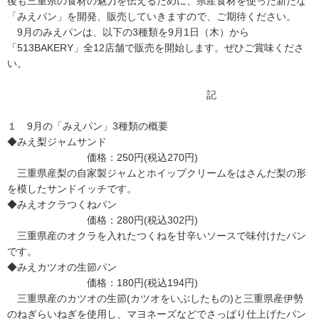
後も三重県の食材の魅力を伝えるために、県産食材を使った新たな
「みえパン」を開発、販売していきますので、ご期待ください。
9月のみえパンは、以下の3種類を9月1日（木）から
「513BAKERY」全12店舗で販売を開始します。ぜひご賞味くださ
い。
記
１ 9月の「みえパン」3種類の概要
◆みえ梨ジャムサンド
価格：250円(税込270円)
三重県産梨の自家製ジャムとホイップクリームをはさんだ梨の形
を模したサンドイッチです。
◆みえオクラつくねパン
価格：280円(税込302円)
三重県産のオクラを入れたつくねを甘辛いソースで味付けたパン
です。
◆みえカツオの生節パン
価格：180円(税込194円)
三重県産のカツオの生節(カツオをいぶしたもの)と三重県産伊勢
のねぎらいねぎを使用し、マヨネーズなどでさっぱり仕上げたパン