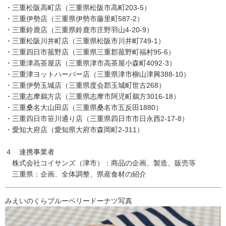
・三重松阪高町店（三重県松阪市高町203-5）
・三重伊勢店（三重県伊勢市藤里町587-2）
・三重鈴鹿店（三重県鈴鹿市庄野羽山4-20-9）
・三重松阪川井町店（三重県松阪市川井町749-1）
・三重四日市菰野店（三重県三重郡菰野町福村95-6）
・三重津高茶屋店（三重県津市高茶屋小森町4092-3）
・三重津ヨットハーバー店（三重県津市柳山津興388-10）
・三重伊勢玉城店（三重県度会郡玉城町世古268）
・三重志摩鵜方店（三重県志摩市阿児町鵜方3016-18）
・三重桑名大山田店（三重県桑名市五反田1880）
・三重四日市笹川通り店（三重県四日市市日永西2-17-8）
・愛知大府店（愛知県大府市森岡町2-311）
４ 連携事業者
株式会社コイサンズ（津市）：商品の企画、製造、販売等
三重県：企画、全体調整、県産食材の紹介
みえいのくらブルーベリードーナツ写真