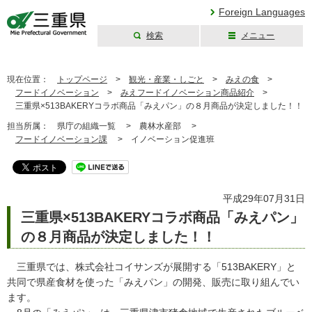
Foreign Languages
検索
メニュー
三重県公式ウェブ
サイト
現在位置：
トップページ
>
観光・産業・しごと
>
みえの食
>
フードイノベーション
>
みえフードイノベーション商品紹介
>
三重県×513BAKERYコラボ商品「みえパン」の８月商品が決定しました！！
担当所属：
県庁の組織一覧 >
農林水産部 >
フードイノベーション課
>
イノベーション促進班
平成29年07月31日
三重県×513BAKERYコラボ商品「みえパン」
の８月商品が決定しました！！
三重県では、株式会社コイサンズが展開する「513BAKERY」と
共同で県産食材を使った「みえパン」の開発、販売に取り組んでい
ます。