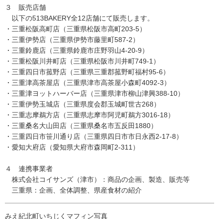
３ 販売店舗
以下の513BAKERY全12店舗にて販売します。
・三重松阪高町店（三重県松阪市高町203-5）
・三重伊勢店（三重県伊勢市藤里町587-2）
・三重鈴鹿店（三重県鈴鹿市庄野羽山4-20-9）
・三重松阪川井町店（三重県松阪市川井町749-1）
・三重四日市菰野店（三重県三重郡菰野町福村95-6）
・三重津高茶屋店（三重県津市高茶屋小森町4092-3）
・三重津ヨットハーバー店（三重県津市柳山津興388-10）
・三重伊勢玉城店（三重県度会郡玉城町世古268）
・三重志摩鵜方店（三重県志摩市阿児町鵜方3016-18）
・三重桑名大山田店（三重県桑名市五反田1880）
・三重四日市笹川通り店（三重県四日市市日永西2-17-8）
・愛知大府店（愛知県大府市森岡町2-311）
４ 連携事業者
株式会社コイサンズ（津市）：商品の企画、製造、販売等
三重県：企画、全体調整、県産食材の紹介
みえ紀北町いちじくマフィン写真