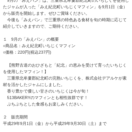
9月の「みえパン」は、三重県北牟婁郡紀北町のいちじくを使用し
たジャムが入った「みえ紀北町いちじくマフィン」を9月1日（金）
から販売を開始します。ぜひご賞味ください。
今後も「みえパン」で三重県の特色ある食材を旬の時期に応じて
紹介していきますので、ご期待ください。
１ 9月の「みえパン」の概要
○商品名：みえ紀北町いちじくマフィン
○価格：220円(税込237円)
【熊野古道のおひざもと「紀北」の恵みを受けて育ったいちじく
を使用したマフィン！】
三重県北牟婁郡紀北町の完熟いちじくを、株式会社デアルケが素
材を活かしたジャムにしました。
香り豊かで優しい甘さのいちじくは今が旬！
513BAKERYのマフィンとも相性抜群です！
ぷちぷちとした食感もお楽しみください。
２ 販売期間
平成29年9月1日（金）から平成29年9月30日（土）まで