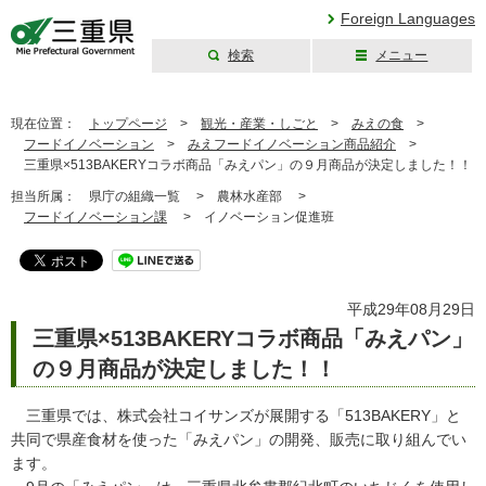
Foreign Languages
検索
メニュー
三重県公式ウェブ
サイト
現在位置：
トップページ
>
観光・産業・しごと
>
みえの食
>
フードイノベーション
>
みえフードイノベーション商品紹介
>
三重県×513BAKERYコラボ商品「みえパン」の９月商品が決定しました！！
担当所属：
県庁の組織一覧 >
農林水産部 >
フードイノベーション課
>
イノベーション促進班
平成29年08月29日
三重県×513BAKERYコラボ商品「みえパン」
の９月商品が決定しました！！
三重県では、株式会社コイサンズが展開する「513BAKERY」と
共同で県産食材を使った「みえパン」の開発、販売に取り組んでい
ます。