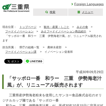
Foreign Languages
検索
メニュー
三重県公式ウェブ
サイト
現在位置：
トップページ
>
観光・産業・しごと
>
みえの食
>
フードイノベーション
>
みえフードイノベーション商品紹介
>
「サッポロ一番 和ラー 三重 伊勢海老汁風」が、リニューアル販売され
ます
担当所属：
県庁の組織一覧 >
農林水産部 >
フードイノベーション課
>
イノベーション促進班
平成30年09月29日
「サッポロ一番 和ラー 三重 伊勢海老汁
風」が、リニューアル販売されます
三重県産伊勢海老粉末を使用したサンヨー食品株式会社のオリ
ジナルカップ麺である「サッポロ一番
和ラー 三重 伊勢海老汁風」が、平成30年10月15日に容器デザ