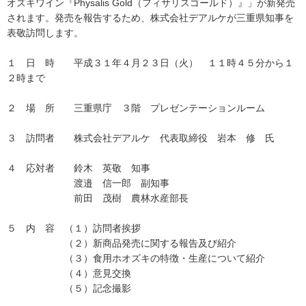
オズキワイン『Physalis Gold（フィサリスゴールド）』」が新発売
されます。発売を報告するため、株式会社デアルケが三重県知事を
表敬訪問します。
１ 日 時 平成３１年４月２３日（火） １１時４５分から１
２時まで
２ 場 所 三重県庁 ３階 プレゼンテーションルーム
３ 訪問者 株式会社デアルケ 代表取締役 岩本 修 氏
４ 応対者 鈴木 英敬 知事
渡邉 信一郎 副知事
前田 茂樹 農林水産部長
５ 内 容 （１）訪問者挨拶
（２）新商品発売に関する報告及び紹介
（３）食用ホオズキの特徴・生産について紹介
（４）意見交換
（５）記念撮影