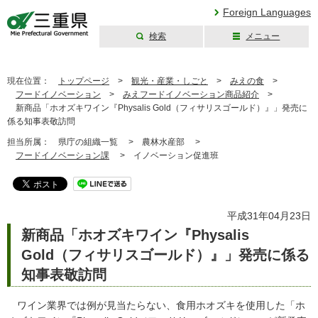
Foreign Languages
検索
メニュー
三重県公式ウェブ
サイト
現在位置：
トップページ
>
観光・産業・しごと
>
みえの食
>
フードイノベーション
>
みえフードイノベーション商品紹介
>
新商品「ホオズキワイン『Physalis Gold（フィサリスゴールド）』」発売に
係る知事表敬訪問
担当所属：
県庁の組織一覧 >
農林水産部 >
フードイノベーション課
>
イノベーション促進班
平成31年04月23日
新商品「ホオズキワイン『Physalis
Gold（フィサリスゴールド）』」発売に係る
知事表敬訪問
ワイン業界では例が見当たらない、食用ホオズキを使用した「ホ