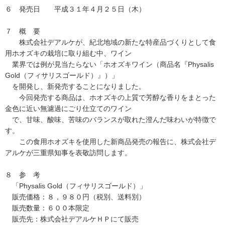
６ 発売日 平成３１年４月２５日（木）
７ 概 要
株式会社デアルケが、紀北地域の新たな特産品づくりとして食
用ホオズキの栽培に取り組む中、ワイン
業界では例が見当たらない「ホオズキワイン（商品名『Physalis
Gold（フィサリスゴールド）』）」
を開発し、新発売することになりました。
今回発売する商品は、ホオズキの上質で芳醇な香りをまとった
金色に近い無濾過にごり仕立てのワイン
で、甘味、酸味、苦味のバランスが取れた澄んだ味わいが特徴で
す。
この食用ホオズキを使用した新商品発売の報告に、株式会社デ
アルケが三重県知事を表敬訪問します。
８ 参 考
「Physalis Gold（フィサリスゴールド）」
販売価格：８，９８０円（税別、送料別）
販売数量：６００本限定
販売先：株式会社デアルケＨＰにて販売